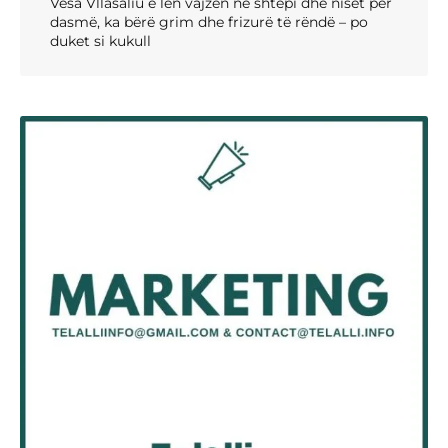
Vesa Vllasaliu e len vajzën në shtëpi dhe niset për
dasmë, ka bërë grim dhe frizurë të rëndë – po
duket si kukull