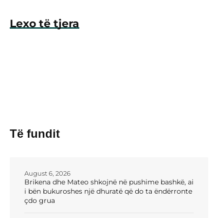
Lexo të tjera
Të fundit
August 6, 2026
Brikena dhe Mateo shkojnë në pushime bashkë, ai
i bën bukuroshes një dhuratë që do ta ëndërronte
çdo grua