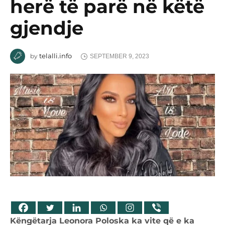
herë të parë në këtë
gjendje
telalli.info
by
SEPTEMBER 9, 2023
Këngëtarja Leonora Poloska ka vite që e ka