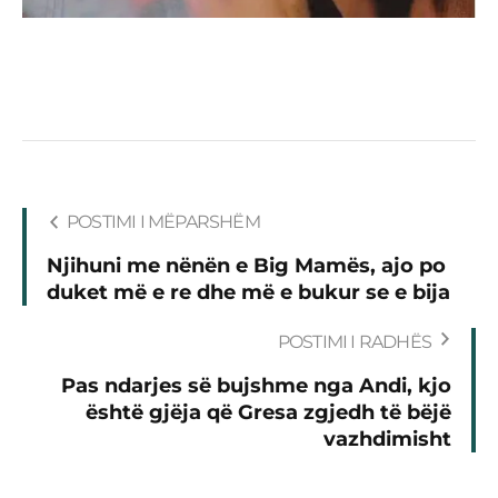
POSTIMI I MËPARSHËM
Njihuni me nënën e Big Mamës, ajo po
duket më e re dhe më e bukur se e bija
POSTIMI I RADHËS
Pas ndarjes së bujshme nga Andi, kjo
është gjëja që Gresa zgjedh të bëjë
vazhdimisht