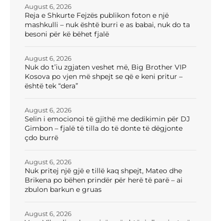
August 6, 2026
Reja e Shkurte Fejzës publikon foton e një
mashkulli – nuk është burri e as babai, nuk do ta
besoni për kë bëhet fjalë
August 6, 2026
Nuk do t’iu zgjaten veshet më, Big Brother VIP
Kosova po vjen më shpejt se që e keni pritur –
është tek “dera”
August 6, 2026
Selin i emocionoi të gjithë me dedikimin për DJ
Gimbon – fjalë të tilla do të donte të dëgjonte
çdo burrë
August 6, 2026
Nuk pritej një gjë e tillë kaq shpejt, Mateo dhe
Brikena po bëhen prindër për herë të parë – ai
zbulon barkun e gruas
August 6, 2026