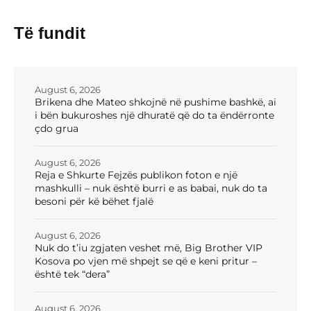
Të fundit
August 6, 2026
Brikena dhe Mateo shkojnë në pushime bashkë, ai
i bën bukuroshes një dhuratë që do ta ëndërronte
çdo grua
August 6, 2026
Reja e Shkurte Fejzës publikon foton e një
mashkulli – nuk është burri e as babai, nuk do ta
besoni për kë bëhet fjalë
August 6, 2026
Nuk do t’iu zgjaten veshet më, Big Brother VIP
Kosova po vjen më shpejt se që e keni pritur –
është tek “dera”
August 6, 2026