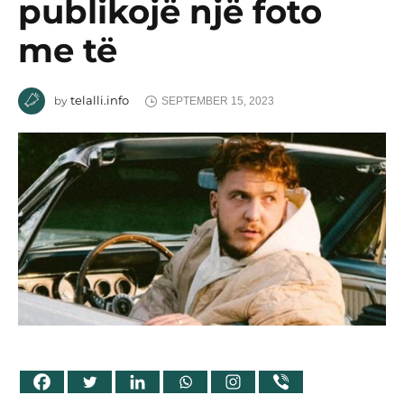
publikojë një foto
me të
telalli.info
by
SEPTEMBER 15, 2023