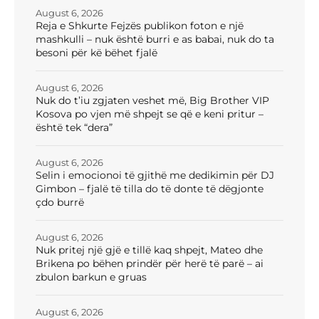
August 6, 2026
Reja e Shkurte Fejzës publikon foton e një
mashkulli – nuk është burri e as babai, nuk do ta
besoni për kë bëhet fjalë
August 6, 2026
Nuk do t’iu zgjaten veshet më, Big Brother VIP
Kosova po vjen më shpejt se që e keni pritur –
është tek “dera”
August 6, 2026
Selin i emocionoi të gjithë me dedikimin për DJ
Gimbon – fjalë të tilla do të donte të dëgjonte
çdo burrë
August 6, 2026
Nuk pritej një gjë e tillë kaq shpejt, Mateo dhe
Brikena po bëhen prindër për herë të parë – ai
zbulon barkun e gruas
August 6, 2026