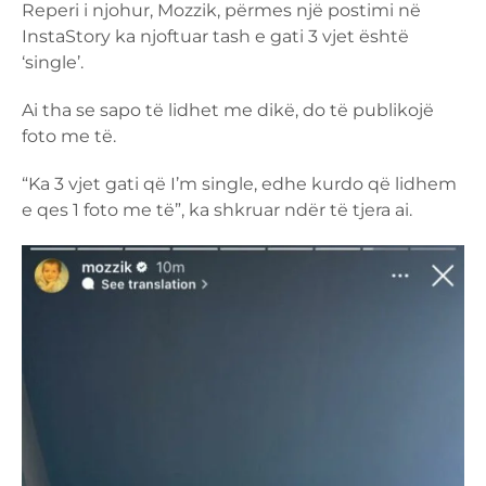
Reperi i njohur, Mozzik, përmes një postimi në
InstaStory ka njoftuar tash e gati 3 vjet është
‘single’.
Ai tha se sapo të lidhet me dikë, do të publikojë
foto me të.
“Ka 3 vjet gati që I’m single, edhe kurdo që lidhem
e qes 1 foto me të”, ka shkruar ndër të tjera ai.