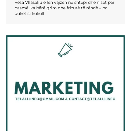
Vesa Vllasaliu e len vajzën në shtëpi dhe niset për
dasmë, ka bërë grim dhe frizurë të rëndë – po
duket si kukull