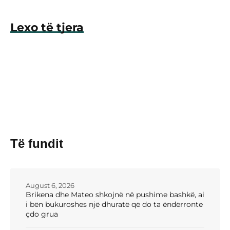
Lexo të tjera
Të fundit
August 6, 2026
Brikena dhe Mateo shkojnë në pushime bashkë, ai
i bën bukuroshes një dhuratë që do ta ëndërronte
çdo grua