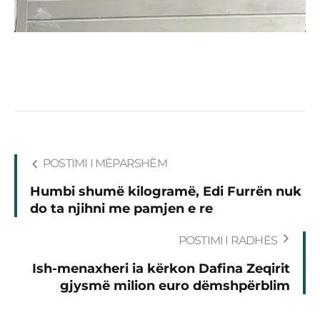
POSTIMI I MËPARSHËM
Humbi shumë kilogramë, Edi Furrën nuk
do ta njihni me pamjen e re
POSTIMI I RADHËS
Ish-menaxheri ia kërkon Dafina Zeqirit
gjysmë milion euro dëmshpërblim