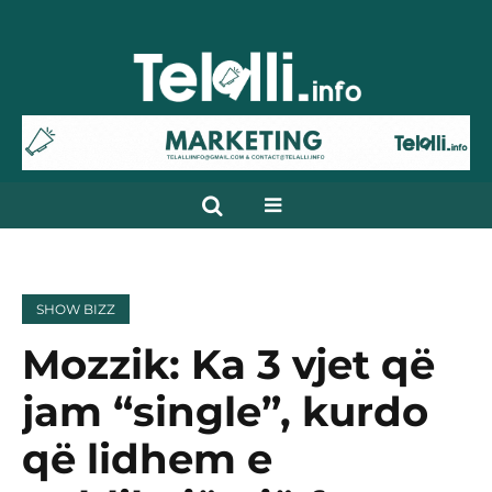
SHOW BIZZ
Mozzik: Ka 3 vjet që
jam “single”, kurdo
që lidhem e