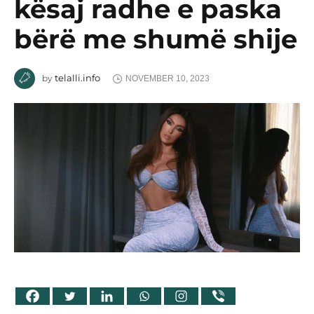
kësaj radhe e paska
bërë me shumë shije
telalli.info
by
NOVEMBER 10, 2023