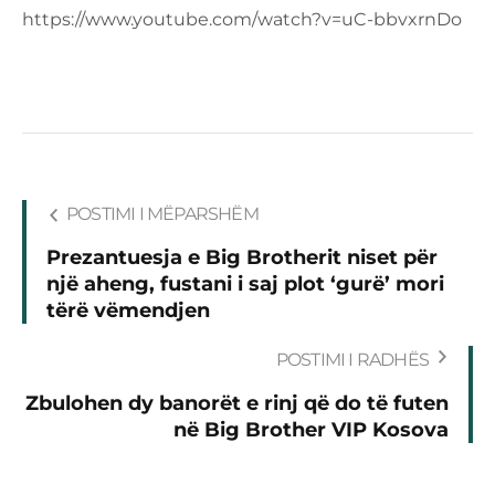
https://www.youtube.com/watch?v=uC-bbvxrnDo
POSTIMI I MËPARSHËM
Prezantuesja e Big Brotherit niset për
një aheng, fustani i saj plot ‘gurë’ mori
tërë vëmendjen
POSTIMI I RADHËS
Zbulohen dy banorët e rinj që do të futen
në Big Brother VIP Kosova