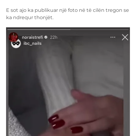
E sot ajo ka publikuar një foto në të cilën tregon se
ka ndrequr thonjët.