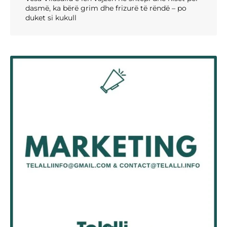
dasmë, ka bërë grim dhe frizurë të rëndë – po
duket si kukull