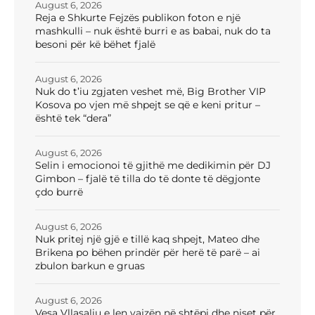
August 6, 2026
Reja e Shkurte Fejzës publikon foton e një
mashkulli – nuk është burri e as babai, nuk do ta
besoni për kë bëhet fjalë
August 6, 2026
Nuk do t’iu zgjaten veshet më, Big Brother VIP
Kosova po vjen më shpejt se që e keni pritur –
është tek “dera”
August 6, 2026
Selin i emocionoi të gjithë me dedikimin për DJ
Gimbon – fjalë të tilla do të donte të dëgjonte
çdo burrë
August 6, 2026
Nuk pritej një gjë e tillë kaq shpejt, Mateo dhe
Brikena po bëhen prindër për herë të parë – ai
zbulon barkun e gruas
August 6, 2026
Vesa Vllasaliu e len vajzën në shtëpi dhe niset për