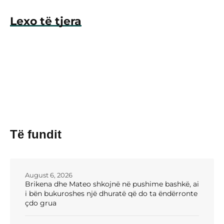
Lexo të tjera
Të fundit
August 6, 2026
Brikena dhe Mateo shkojnë në pushime bashkë, ai
i bën bukuroshes një dhuratë që do ta ëndërronte
çdo grua