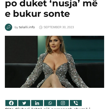
po duket ‘nusja’ më
e bukur sonte
telalli.info
by
SEPTEMBER 30, 2023