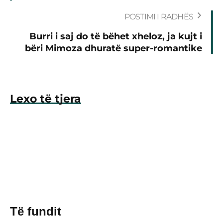
POSTIMI I RADHËS
Burri i saj do të bëhet xheloz, ja kujt i
bëri Mimoza dhuratë super-romantike
Lexo të tjera
Të fundit