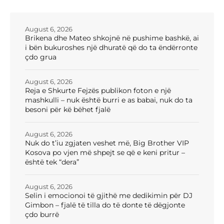
August 6, 2026
Brikena dhe Mateo shkojnë në pushime bashkë, ai
i bën bukuroshes një dhuratë që do ta ëndërronte
çdo grua
August 6, 2026
Reja e Shkurte Fejzës publikon foton e një
mashkulli – nuk është burri e as babai, nuk do ta
besoni për kë bëhet fjalë
August 6, 2026
Nuk do t’iu zgjaten veshet më, Big Brother VIP
Kosova po vjen më shpejt se që e keni pritur –
është tek “dera”
August 6, 2026
Selin i emocionoi të gjithë me dedikimin për DJ
Gimbon – fjalë të tilla do të donte të dëgjonte
çdo burrë