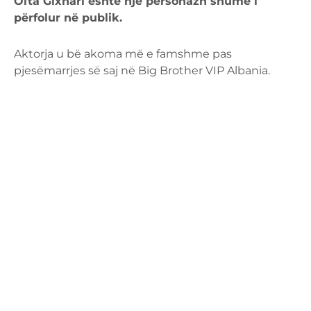
Olta Gixhari është një personazh shumë i
përfolur në publik.
Aktorja u bë akoma më e famshme pas
pjesëmarrjes së saj në Big Brother VIP Albania.