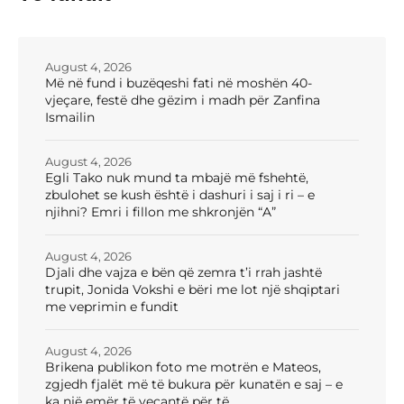
August 4, 2026
Më në fund i buzëqeshi fati në moshën 40-
vjeçare, festë dhe gëzim i madh për Zanfina
Ismailin
August 4, 2026
Egli Tako nuk mund ta mbajë më fshehtë,
zbulohet se kush është i dashuri i saj i ri – e
njihni? Emri i fillon me shkronjën “A”
August 4, 2026
Djali dhe vajza e bën që zemra t’i rrah jashtë
trupit, Jonida Vokshi e bëri me lot një shqiptari
me veprimin e fundit
August 4, 2026
Brikena publikon foto me motrën e Mateos,
zgjedh fjalët më të bukura për kunatën e saj – e
ka një emër të veçantë për të