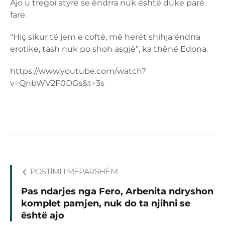
Ajo u tregoi atyre se ëndrra nuk është duke parë
fare.
“Hiç sikur të jem e coftë, më herët shihja ëndrra
erotike, tash nuk po shoh asgjë”, ka thënë Edona.
https://www.youtube.com/watch?
v=QnbWV2F0DGs&t=3s
POSTIMI I MËPARSHËM
Pas ndarjes nga Fero, Arbenita ndryshon
komplet pamjen, nuk do ta njihni se
është ajo