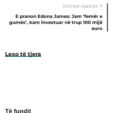
POSTIMI I RADHËS
E pranon Edona James: Jam ‘femër e
gumës’, kam investuar në trup 100 mijë
euro
Lexo të tjera
Të fundit