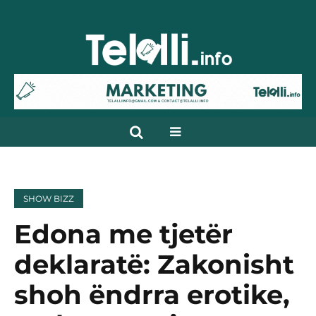
SHOW BIZZ
Edona me tjetër
deklaratë: Zakonisht
shoh ëndrra erotike,