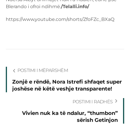
Blerando i ofroi ndihmë.
/Telalli.info/
https://www.youtube.com/shorts/ZfoFZc_BXaQ
POSTIMI I MËPARSHËM
Zonjë e rëndë, Nora Istrefi shfaqet super
joshëse në këtë veshje transparente!
POSTIMI I RADHËS
Vivien nuk ka të ndalur, “thumbon”
sërish Getinjon