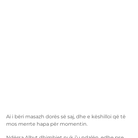
Ai i bëri masazh dorës së saj, dhe e këshilloi që të
mos merrte hapa për momentin.
Ndërsa Albyt dhimbjet nuk i’u ndalën, edhe pse