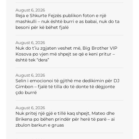
August 6, 2026
Reja e Shkurte Fejzës publikon foton e një
mashkulli – nuk është burri e as babai, nuk do ta
besoni për kë bëhet fjalë
August 6, 2026
Nuk do t’iu zgjaten veshet më, Big Brother VIP
Kosova po vjen më shpejt se që e keni pritur –
është tek “dera”
August 6, 2026
Selin i emocionoi të gjithë me dedikimin për DJ
Gimbon – fjalë të tilla do të donte të dëgjonte
çdo burrë
August 6, 2026
Nuk pritej një gjë e tillë kaq shpejt, Mateo dhe
Brikena po bëhen prindër për herë të parë – ai
zbulon barkun e gruas