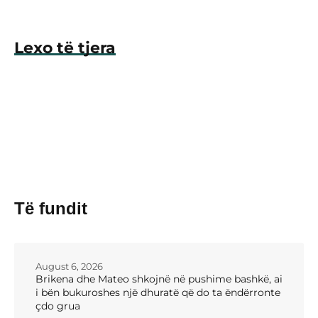
Lexo të tjera
Të fundit
August 6, 2026
Brikena dhe Mateo shkojnë në pushime bashkë, ai
i bën bukuroshes një dhuratë që do ta ëndërronte
çdo grua