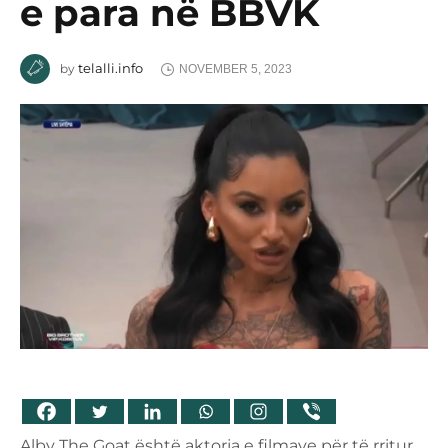
e para në BBVK
telalli.info
by
NOVEMBER 5, 2023
Alby The Goat është aktorja e filmave për të rritur,