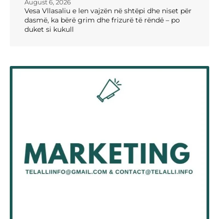
August 6, 2026
Vesa Vllasaliu e len vajzën në shtëpi dhe niset për
dasmë, ka bërë grim dhe frizurë të rëndë – po
duket si kukull