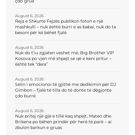
çdo grua
August 6, 2026
Reja e Shkurte Fejzës publikon foton e një
mashkulli – nuk është burri e as babai, nuk do ta
besoni për kë bëhet fjalë
August 6, 2026
Nuk do t’iu zgjaten veshet më, Big Brother VIP
Kosova po vjen më shpejt se që e keni pritur –
është tek “dera”
August 6, 2026
Selin i emocionoi të gjithë me dedikimin për DJ
Gimbon – fjalë të tilla do të donte të dëgjonte
çdo burrë
August 6, 2026
Nuk pritej një gjë e tillë kaq shpejt, Mateo dhe
Brikena po bëhen prindër për herë të parë – ai
zbulon barkun e gruas