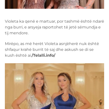
Violeta ka qenë e martuar, por tashmë është ndarë
nga burri, e arsyeja raportohet të jetë sëmundja e
tij mendore.
Mirëpo, as më herët Violeta asnjëherë nuk është
shfaqur krahë burrit të saj dhe askush se di se
kush është ai.
/Telalli.info/