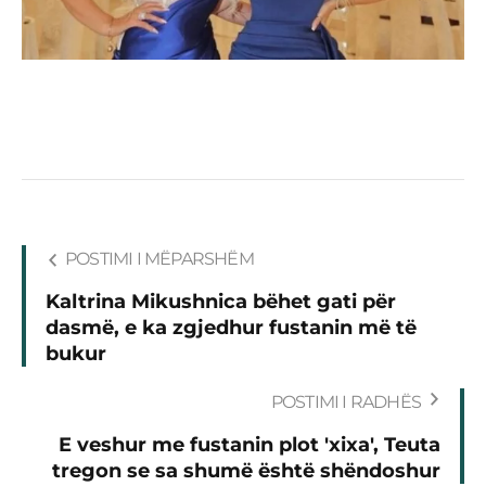
POSTIMI I MËPARSHËM
Kaltrina Mikushnica bëhet gati për
dasmë, e ka zgjedhur fustanin më të
bukur
POSTIMI I RADHËS
E veshur me fustanin plot 'xixa', Teuta
tregon se sa shumë është shëndoshur