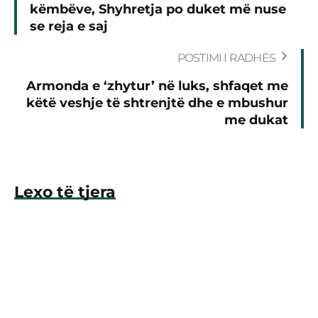
këmbëve, Shyhretja po duket më nuse
se reja e saj
POSTIMI I RADHËS
Armonda e ‘zhytur’ në luks, shfaqet me
këtë veshje të shtrenjtë dhe e mbushur
me dukat
Lexo të tjera