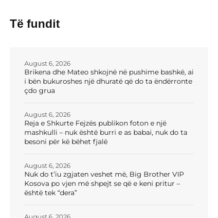
Të fundit
August 6, 2026
Brikena dhe Mateo shkojnë në pushime bashkë, ai
i bën bukuroshes një dhuratë që do ta ëndërronte
çdo grua
August 6, 2026
Reja e Shkurte Fejzës publikon foton e një
mashkulli – nuk është burri e as babai, nuk do ta
besoni për kë bëhet fjalë
August 6, 2026
Nuk do t’iu zgjaten veshet më, Big Brother VIP
Kosova po vjen më shpejt se që e keni pritur –
është tek “dera”
August 6, 2026