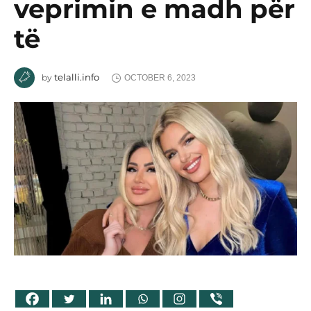
veprimin e madh për
të
telalli.info
by
OCTOBER 6, 2023