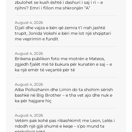
zbulohet se kush është i dashuri i saj i ri – e
njihni? Emri i fillon me shkronjën “A”
August 4, 2026
Djali dhe vajza e bën që zemra t’i rrah jashtë
trupit, Jonida Vokshi e bëri me lot një shqiptari
me veprimin e fundit
August 4, 2026
Brikena publikon foto me motrën e Mateos,
zgjedh fjalët më të bukura për kunatën e saj – e
ka një emër të veçantë për të
August 4, 2026
Alba Pollozhanin dhe Limin do ta shohim sërish
bashkë në Big Brother – e tha vet ajo dhe nuk e
ka për hajgare hiç
August 4, 2026
Vetëm pak kohë pas ribashkimit me Leon, Lelës i
ndodh një gjë shumë e keqe – s’po mund ta
përballojë këtë