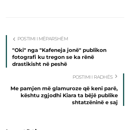
POSTIMI I MËPARSHËM
"Oki" nga "Kafeneja jonë" publikon
fotografi ku tregon se ka rënë
drastikisht në peshë
POSTIMI I RADHËS
Me pamjen më glamuroze që keni parë,
kështu zgjodhi Kiara ta bëjë publike
shtatzëninë e saj