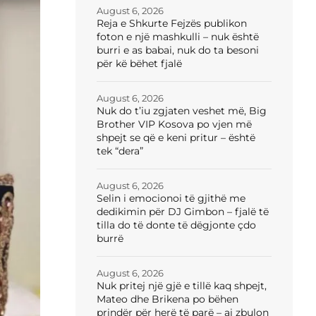
August 6, 2026
Reja e Shkurte Fejzës publikon
foton e një mashkulli – nuk është
burri e as babai, nuk do ta besoni
për kë bëhet fjalë
August 6, 2026
Nuk do t’iu zgjaten veshet më, Big
Brother VIP Kosova po vjen më
shpejt se që e keni pritur – është
tek “dera”
August 6, 2026
Selin i emocionoi të gjithë me
dedikimin për DJ Gimbon – fjalë të
tilla do të donte të dëgjonte çdo
burrë
August 6, 2026
Nuk pritej një gjë e tillë kaq shpejt,
Mateo dhe Brikena po bëhen
prindër për herë të parë – ai zbulon