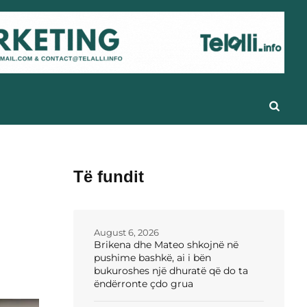
Të fundit
August 6, 2026
Brikena dhe Mateo shkojnë në
pushime bashkë, ai i bën
bukuroshes një dhuratë që do ta
ëndërronte çdo grua