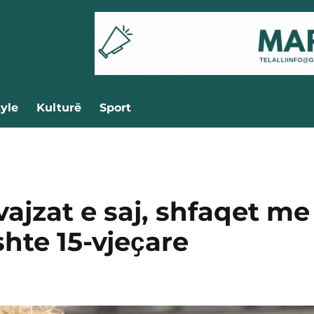
tyle
Kulturë
Sport
vajzat e saj, shfaqet me
ishte 15-vjeҫare