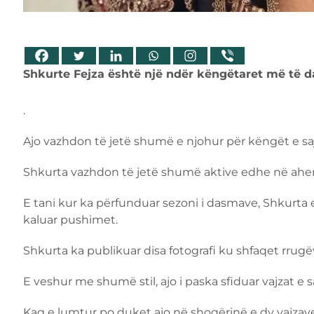
Shkurte Fejza është një ndër këngëtaret më të 
.
Ajo vazhdon të jetë shumë e njohur për këngët e saj
Shkurta vazhdon të jetë shumë aktive edhe në ahen
E tani kur ka përfunduar sezoni i dasmave, Shkurta e
kaluar pushimet.
Shkurta ka publikuar disa fotografi ku shfaqet rrugë
E veshur me shumë stil, ajo i paska sfiduar vajzat e 
Kaq e lumtur po duket ajo në shoqërinë e dy vajzave 