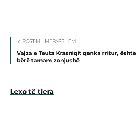
POSTIMI I MËPARSHËM
Vajza e Teuta Krasniqit qenka rritur, është
bërë tamam zonjushë
Lexo të tjera