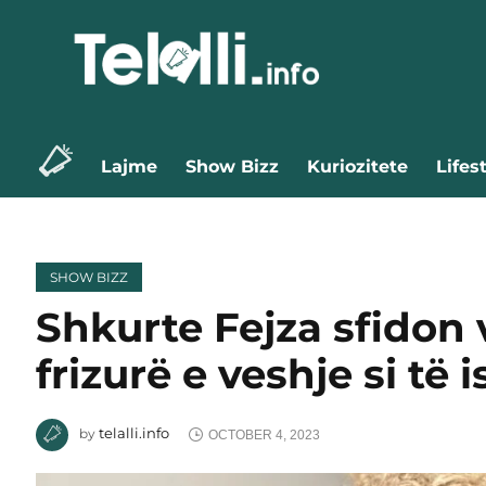
Lajme
Show Bizz
Kuriozitete
Lifes
SHOW BIZZ
Shkurte Fejza sfidon 
frizurë e veshje si të 
telalli.info
by
OCTOBER 4, 2023