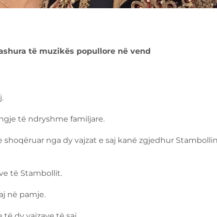
dashura të muzikës popullore në vend
.
gje të ndryshme familjare.
 shoqëruar nga dy vajzat e saj kanë zgjedhur Stambollin 
ve të Stambollit.
saj në pamje.
të dy vajzave të saj.