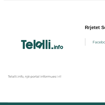
Rrjetet S
Faceb
Telalli.info, një portal informues i ri!