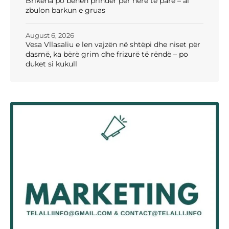
Brikena po bëhen prindër për herë të parë – ai
zbulon barkun e gruas
August 6, 2026
Vesa Vllasaliu e len vajzën në shtëpi dhe niset për
dasmë, ka bërë grim dhe frizurë të rëndë – po
duket si kukull