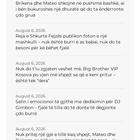
Brikena dhe Mateo shkojnë në pushime bashkë, ai
i bën bukuroshes një dhuratë që do ta ëndërronte
çdo grua
August 6, 2026
Reja e Shkurte Fejzës publikon foton e një
mashkulli – nuk është burri e as babai, nuk do ta
besoni për kë bëhet fjalë
August 6, 2026
Nuk do t’iu zgjaten veshet më, Big Brother VIP
Kosova po vjen më shpejt se që e keni pritur –
është tek “dera”
August 6, 2026
Selin i emocionoi të gjithë me dedikimin për DJ
Gimbon – fjalë të tilla do të donte të dëgjonte
çdo burrë
August 6, 2026
Nuk pritej një gjë e tillë kaq shpejt, Mateo dhe