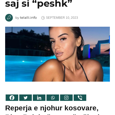
saj si “peshk”
telalli.info
by
SEPTEMBER 10, 2023
Reperja e njohur kosovare,