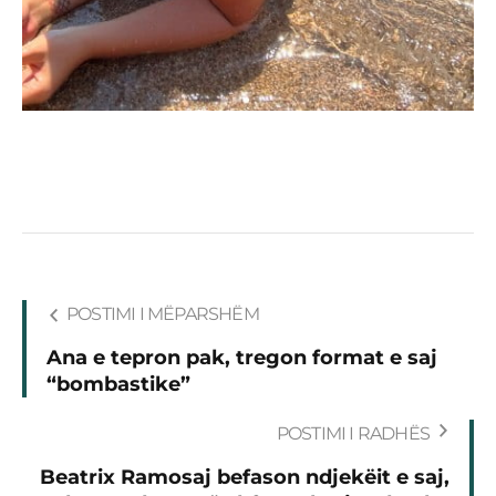
POSTIMI I MËPARSHËM
Ana e tepron pak, tregon format e saj
“bombastike”
POSTIMI I RADHËS
Beatrix Ramosaj befason ndjekëit e saj,