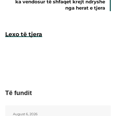
ka vendosur të shfaqet krejt ndryshe
nga herat e tjera
Lexo të tjera
Të fundit
August 6, 2026