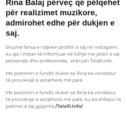
Rina Balaj përveç që pëlqehet
për realizimet muzikore,
admirohet edhe për dukjen e
saj.
Shumë fansa e ndjekin profilin e saj në Instagram,
ku ajo i mban të informuar në lidhje me jetën e saj
personale dhe profesionale, shkruan Telalli.info.
Me postimin e fundit, duket se Rina ka vendosur
të provokojë si asnjëherë më parë.
Me postimin e fundit, duket se Rina ka vendosur
të provokojë si asnjëherë më parë, ku ka shfaqur të
pasmet e saj gjigante.
/Telalli.info/