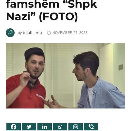
famshëm “Shpk
Nazi” (FOTO)
telalli.info
by
NOVEMBER 27, 2023