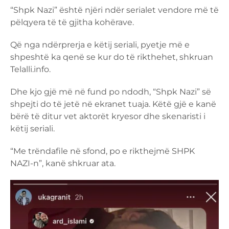
“Shpk Nazi” është njëri ndër serialet vendore më të
pëlqyera të të gjitha kohërave.
Që nga ndërprerja e këtij seriali, pyetje më e
shpeshtë ka qenë se kur do të rikthehet, shkruan
Telalli.info.
Dhe kjo gjë më në fund po ndodh, “Shpk Nazi” së
shpejti do të jetë në ekranet tuaja. Këtë gjë e kanë
bërë të ditur vet aktorët kryesor dhe skenaristi i
këtij seriali.
“Me trëndafile në sfond, po e rikthejmë SHPK
NAZI-n”, kanë shkruar ata.