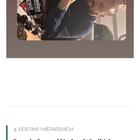
POSTIMI I MËPARSHËM