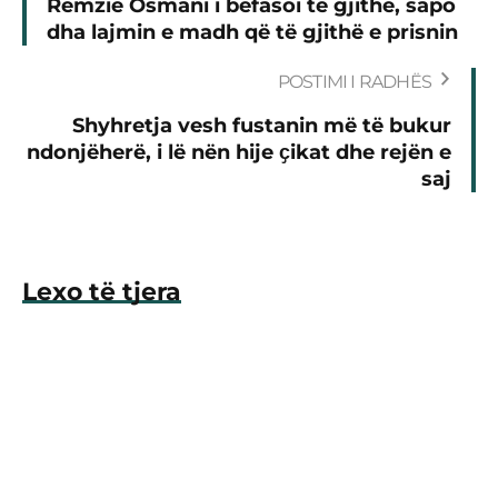
Remzie Osmani i befasoi të gjithë, sapo
dha lajmin e madh që të gjithë e prisnin
POSTIMI I RADHËS
Shyhretja vesh fustanin më të bukur
ndonjëherë, i lë nën hije ҫikat dhe rejën e
saj
Lexo të tjera