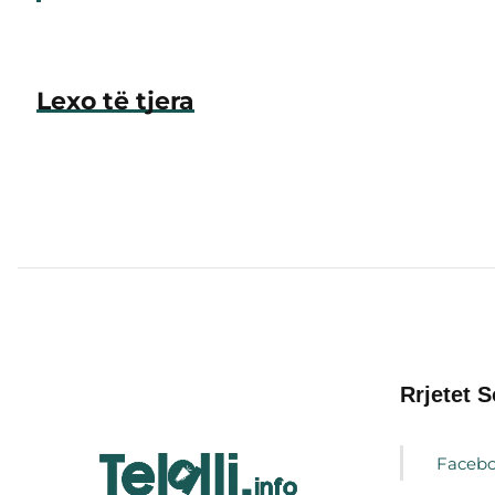
Lexo të tjera
Rrjetet S
Faceb