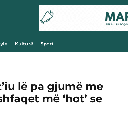
tyle
Kulturë
Sport
’iu lë pa gjumë me
shfaqet më ‘hot’ se