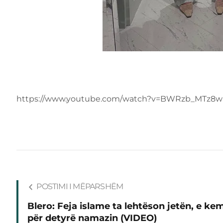
https://www.youtube.com/watch?v=BWRzb_MTz8w
POSTIMI I MËPARSHËM
Blero: Feja islame ta lehtëson jetën, e ke
për detyrë namazin (VIDEO)