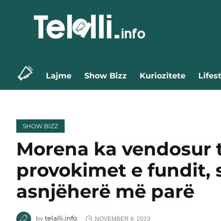
Lajme
Show Bizz
Kuriozitete
Lifes
SHOW BIZZ
Morena ka vendosur t
provokimet e fundit, 
asnjëherë më parë
telalli.info
by
NOVEMBER 9, 2023