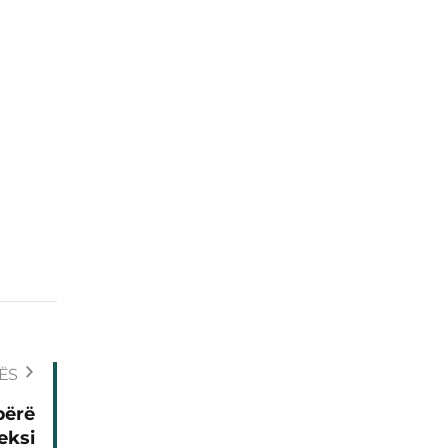
ËS
bërë
eksi