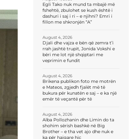
Egli Tako nuk mund ta mbajë më
fshehtë, zbulohet se kush është i
dashuri i saj i ri – e njihni? Emri i
fillon me shkronjën “A”
August 4, 2026
Djali dhe vajza e bën që zemra t’i
rrah jashtë trupit, Jonida Vokshi e
bëri me lot një shqiptari me
veprimin e fundit
August 4, 2026
Brikena publikon foto me motrën
e Mateos, zgjedh fjalët më të
bukura për kunatën e saj – e ka një
emër të veçantë për të
August 4, 2026
Alba Pollozhanin dhe Limin do ta
shohim sërish bashkë në Big
Brother – e tha vet ajo dhe nuk e
ka për hajgare hiç