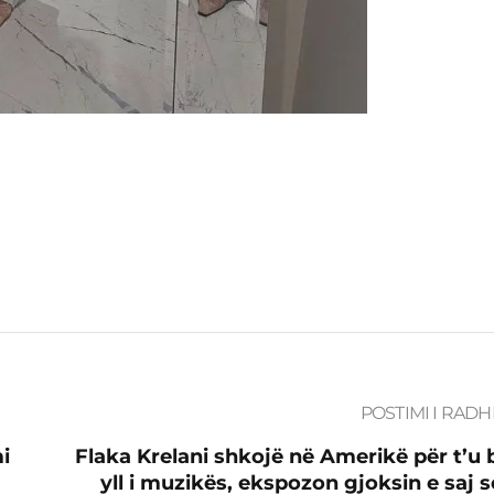
POSTIMI I RADH
mi
Flaka Krelani shkojë në Amerikë për t’u 
yll i muzikës, ekspozon gjoksin e saj s