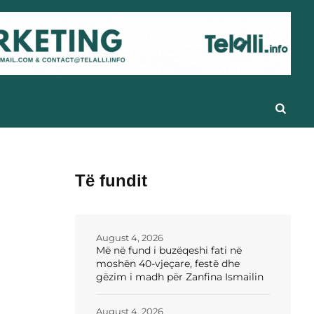
Të fundit
August 4, 2026
Më në fund i buzëqeshi fati në
moshën 40-vjeçare, festë dhe
gëzim i madh për Zanfina Ismailin
August 4, 2026