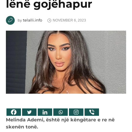
lënë gojëhapur
telalli.info
by
NOVEMBER 6, 2023
Melinda Ademi, është një këngëtare e re në
skenën tonë.