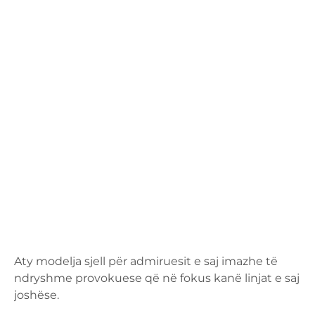
Aty modelja sjell për admiruesit e saj imazhe të
ndryshme provokuese që në fokus kanë linjat e saj
joshëse.