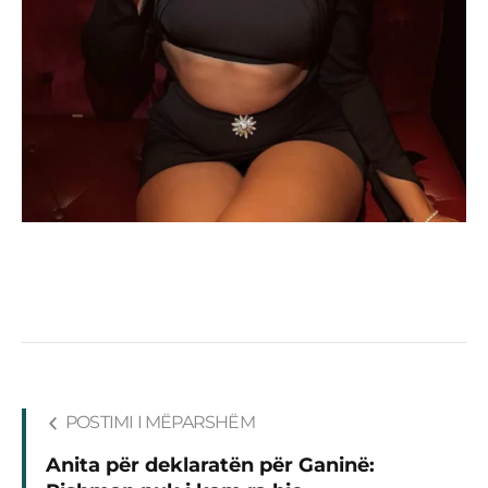
POSTIMI I MËPARSHËM
Anita për deklaratën për Ganinë: