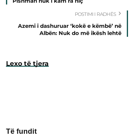
Pishman nuk i kam ra hiç
POSTIMI I RADHËS
Azemi i dashuruar ‘kokë e këmbë’ në
Albën: Nuk do më ikësh lehtë
Lexo të tjera
Të fundit