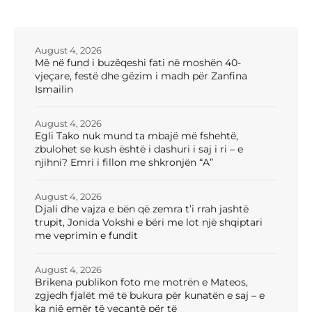
August 4, 2026
Më në fund i buzëqeshi fati në moshën 40-
vjeçare, festë dhe gëzim i madh për Zanfina
Ismailin
August 4, 2026
Egli Tako nuk mund ta mbajë më fshehtë,
zbulohet se kush është i dashuri i saj i ri – e
njihni? Emri i fillon me shkronjën “A”
August 4, 2026
Djali dhe vajza e bën që zemra t’i rrah jashtë
trupit, Jonida Vokshi e bëri me lot një shqiptari
me veprimin e fundit
August 4, 2026
Brikena publikon foto me motrën e Mateos,
zgjedh fjalët më të bukura për kunatën e saj – e
ka një emër të veçantë për të