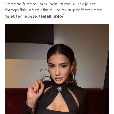
Edhe së fundmi, Merlinda ka realizuar një set
fotografish, në të cilat duke në super formë dhe
tejet tërheqëse.
/Telalli.info/