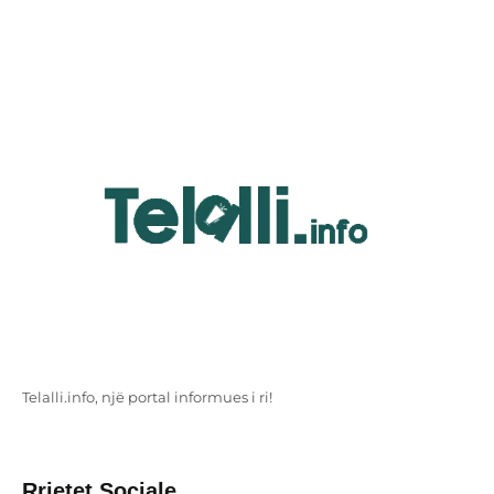
Telalli.info, një portal informues i ri!
Rrjetet Sociale