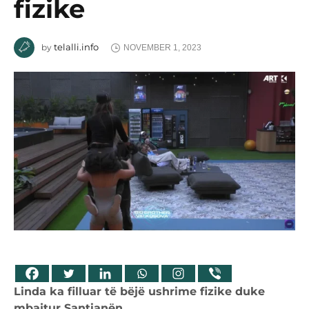
fizike
telalli.info
by
NOVEMBER 1, 2023
Linda ka filluar të bëjë ushrime fizike duke
mbajtur Santianën.