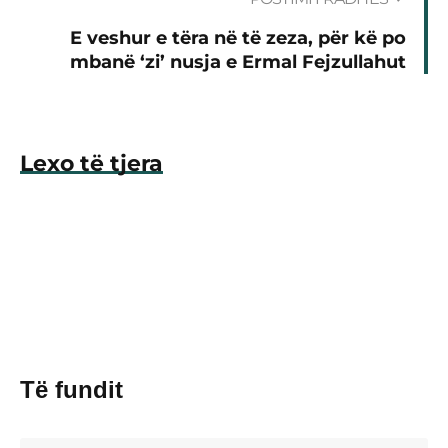
E veshur e tëra në të zeza, për kë po
mbanë ‘zi’ nusja e Ermal Fejzullahut
Lexo të tjera
Të fundit