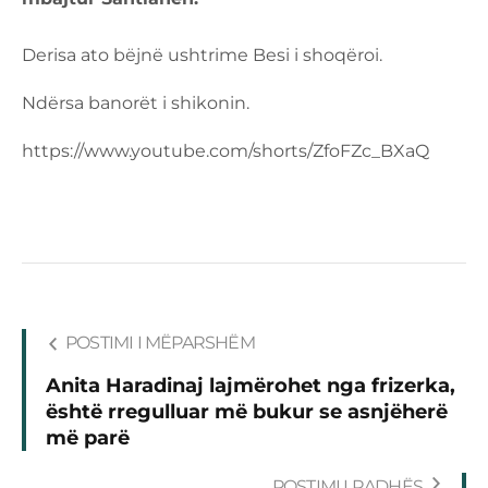
Derisa ato bëjnë ushtrime Besi i shoqëroi.
Ndërsa banorët i shikonin.
https://www.youtube.com/shorts/ZfoFZc_BXaQ
POSTIMI I MËPARSHËM
Anita Haradinaj lajmërohet nga frizerka,
është rregulluar më bukur se asnjëherë
më parë
POSTIMI I RADHËS