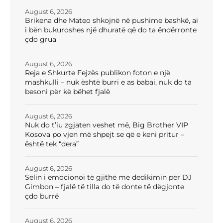
August 6, 2026
Brikena dhe Mateo shkojnë në pushime bashkë, ai
i bën bukuroshes një dhuratë që do ta ëndërronte
çdo grua
August 6, 2026
Reja e Shkurte Fejzës publikon foton e një
mashkulli – nuk është burri e as babai, nuk do ta
besoni për kë bëhet fjalë
August 6, 2026
Nuk do t’iu zgjaten veshet më, Big Brother VIP
Kosova po vjen më shpejt se që e keni pritur –
është tek “dera”
August 6, 2026
Selin i emocionoi të gjithë me dedikimin për DJ
Gimbon – fjalë të tilla do të donte të dëgjonte
çdo burrë
August 6, 2026