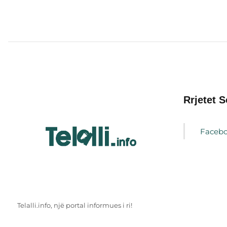
Rrjetet S
Faceb
Telalli.info, një portal informues i ri!