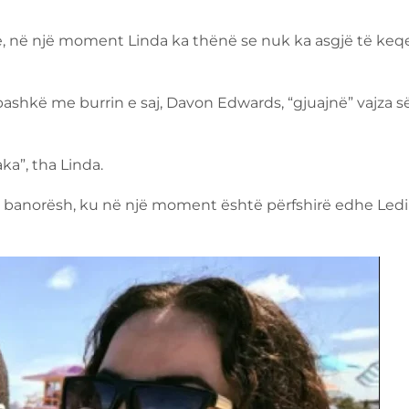
rë, në një moment Linda ka thënë se nuk ka asgjë të keq
ashkë me burrin e saj, Davon Edwards, “gjuajnë” vajza s
a”, tha Linda.
s banorësh, ku në një moment është përfshirë edhe Ledi