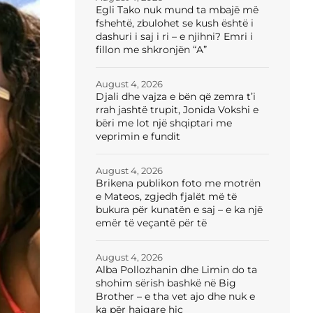
Egli Tako nuk mund ta mbajë më
fshehtë, zbulohet se kush është i
dashuri i saj i ri – e njihni? Emri i
fillon me shkronjën “A”
August 4, 2026
Djali dhe vajza e bën që zemra t’i
rrah jashtë trupit, Jonida Vokshi e
bëri me lot një shqiptari me
veprimin e fundit
August 4, 2026
Brikena publikon foto me motrën
e Mateos, zgjedh fjalët më të
bukura për kunatën e saj – e ka një
emër të veçantë për të
August 4, 2026
Alba Pollozhanin dhe Limin do ta
shohim sërish bashkë në Big
Brother – e tha vet ajo dhe nuk e
ka për hajgare hiç