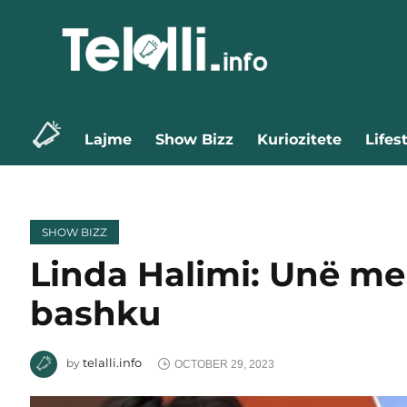
Lajme
Show Bizz
Kuriozitete
Lifes
SHOW BIZZ
Linda Halimi: Unë me 
bashku
telalli.info
by
OCTOBER 29, 2023