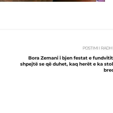
POSTIMI I RADH
Bora Zemani i bjen festat e fundviti
shpejtë se që duhet, kaq herët e ka stol
bre