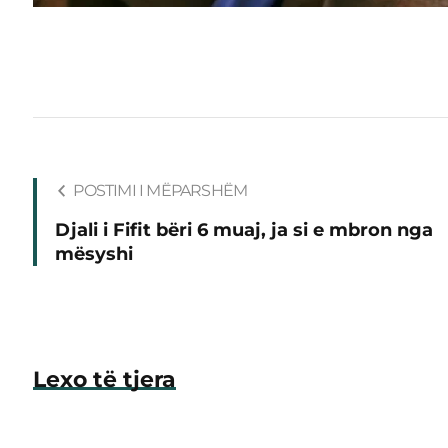
POSTIMI I MËPARSHËM
Djali i Fifit bëri 6 muaj, ja si e mbron nga
mësyshi
Lexo të tjera