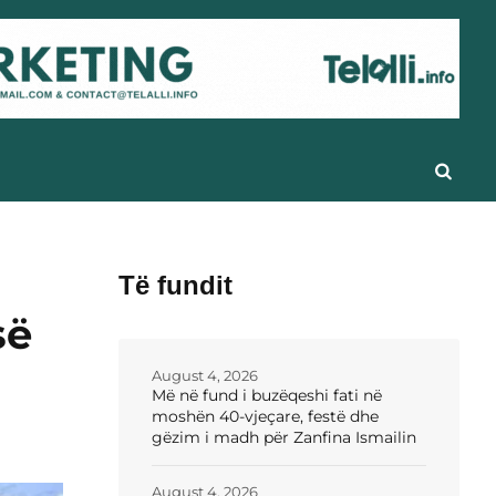
Të fundit
së
August 4, 2026
Më në fund i buzëqeshi fati në
moshën 40-vjeçare, festë dhe
gëzim i madh për Zanfina Ismailin
August 4, 2026