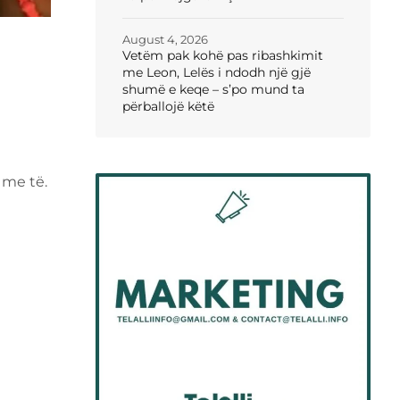
August 4, 2026
Vetëm pak kohë pas ribashkimit
me Leon, Lelës i ndodh një gjë
shumë e keqe – s’po mund ta
a
përballojë këtë
 me të.