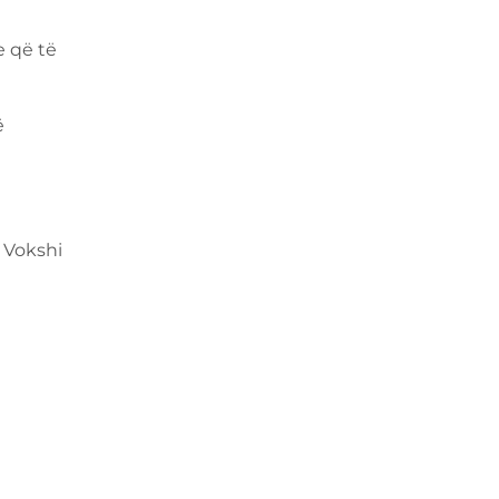
e që të
ë
 Vokshi