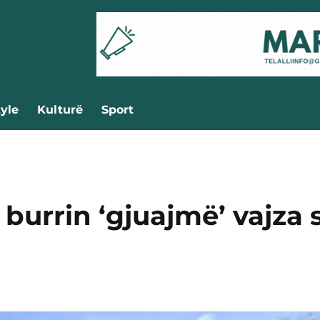
tyle
Kulturë
Sport
burrin ‘gjuajmë’ vajza 