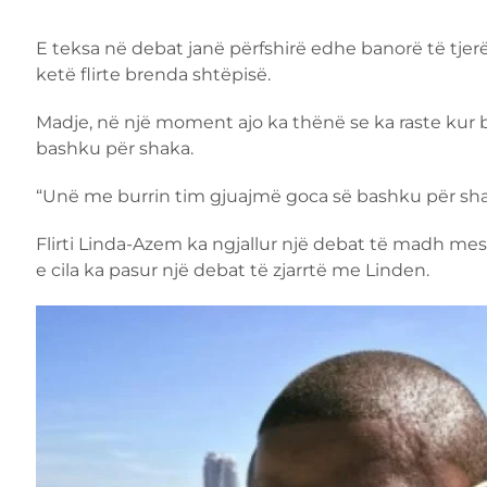
E teksa në debat janë përfshirë edhe banorë të tje
ketë flirte brenda shtëpisë.
Madje, në një moment ajo ka thënë se ka raste kur b
bashku për shaka.
“Unë me burrin tim gjuajmë goca së bashku për shak
Flirti Linda-Azem ka ngjallur një debat të madh me
e cila ka pasur një debat të zjarrtë me Linden.