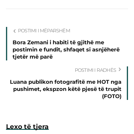
POSTIMI I MËPARSHËM
Bora Zemani i habiti të gjithë me
postimin e fundit, shfaqet si asnjëherë
tjetër më parë
POSTIMI I RADHËS
Luana publikon fotografitë me HOT nga
pushimet, ekspzon këtë pjesë të trupit
(FOTO)
Lexo të tjera