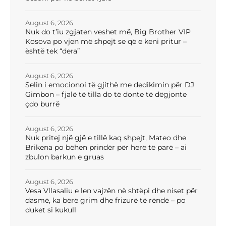
August 6, 2026
Nuk do t’iu zgjaten veshet më, Big Brother VIP
Kosova po vjen më shpejt se që e keni pritur –
është tek “dera”
August 6, 2026
Selin i emocionoi të gjithë me dedikimin për DJ
Gimbon – fjalë të tilla do të donte të dëgjonte
çdo burrë
August 6, 2026
Nuk pritej një gjë e tillë kaq shpejt, Mateo dhe
Brikena po bëhen prindër për herë të parë – ai
zbulon barkun e gruas
August 6, 2026
Vesa Vllasaliu e len vajzën në shtëpi dhe niset për
dasmë, ka bërë grim dhe frizurë të rëndë – po
duket si kukull