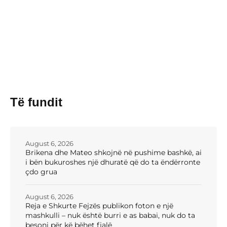
Të fundit
August 6, 2026
Brikena dhe Mateo shkojnë në pushime bashkë, ai
i bën bukuroshes një dhuratë që do ta ëndërronte
çdo grua
August 6, 2026
Reja e Shkurte Fejzës publikon foton e një
mashkulli – nuk është burri e as babai, nuk do ta
besoni për kë bëhet fjalë