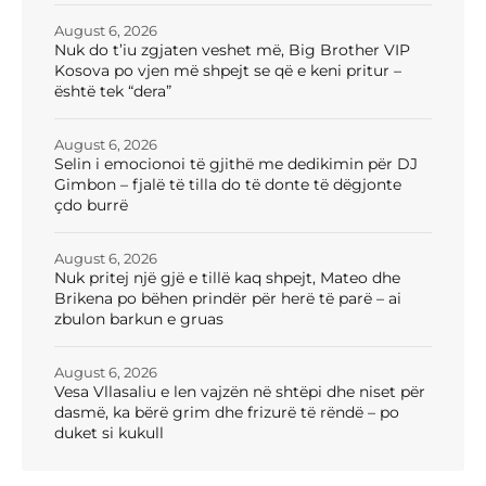
August 6, 2026
Nuk do t’iu zgjaten veshet më, Big Brother VIP
Kosova po vjen më shpejt se që e keni pritur –
është tek “dera”
August 6, 2026
Selin i emocionoi të gjithë me dedikimin për DJ
Gimbon – fjalë të tilla do të donte të dëgjonte
çdo burrë
August 6, 2026
Nuk pritej një gjë e tillë kaq shpejt, Mateo dhe
Brikena po bëhen prindër për herë të parë – ai
zbulon barkun e gruas
August 6, 2026
Vesa Vllasaliu e len vajzën në shtëpi dhe niset për
dasmë, ka bërë grim dhe frizurë të rëndë – po
duket si kukull