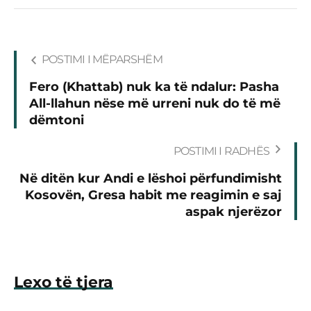
POSTIMI I MËPARSHËM
Fero (Khattab) nuk ka të ndalur: Pasha
All-llahun nëse më urreni nuk do të më
dëmtoni
POSTIMI I RADHËS
Në ditën kur Andi e lëshoi përfundimisht
Kosovën, Gresa habit me reagimin e saj
aspak njerëzor
Lexo të tjera