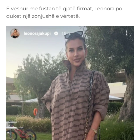
E veshur me fustan të gjatë firmat, Leonora po
duket një zonjushë e vërtetë.