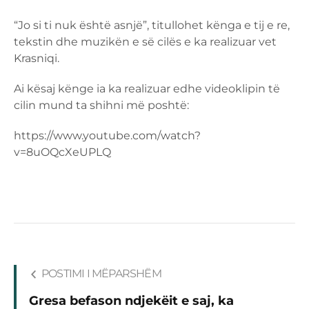
“Jo si ti nuk është asnjë”, titullohet kënga e tij e re,
tekstin dhe muzikën e së cilës e ka realizuar vet
Krasniqi.
Ai kësaj kënge ia ka realizuar edhe videoklipin të
cilin mund ta shihni më poshtë:
https://www.youtube.com/watch?
v=8uOQcXeUPLQ
POSTIMI I MËPARSHËM
Gresa befason ndjekëit e saj, ka