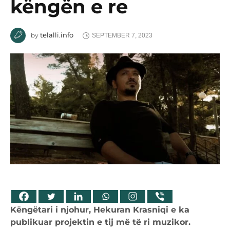
këngën e re
telalli.info
by
SEPTEMBER 7, 2023
Këngëtari i njohur, Hekuran Krasniqi e ka
publikuar projektin e tij më të ri muzikor.