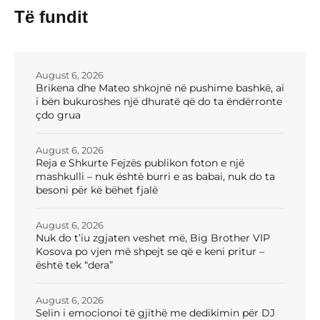
Të fundit
August 6, 2026
Brikena dhe Mateo shkojnë në pushime bashkë, ai
i bën bukuroshes një dhuratë që do ta ëndërronte
çdo grua
August 6, 2026
Reja e Shkurte Fejzës publikon foton e një
mashkulli – nuk është burri e as babai, nuk do ta
besoni për kë bëhet fjalë
August 6, 2026
Nuk do t’iu zgjaten veshet më, Big Brother VIP
Kosova po vjen më shpejt se që e keni pritur –
është tek “dera”
August 6, 2026
Selin i emocionoi të gjithë me dedikimin për DJ