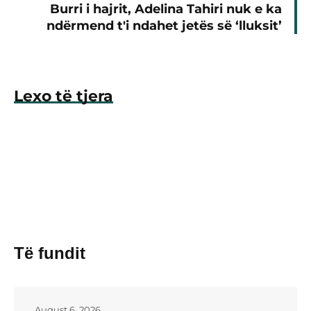
Burri i hajrit, Adelina Tahiri nuk e ka
ndërmend t'i ndahet jetës së ‘lluksit’
Lexo të tjera
Të fundit
August 6, 2026