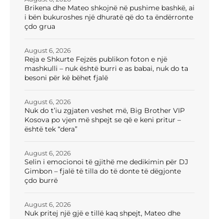
Brikena dhe Mateo shkojnë në pushime bashkë, ai
i bën bukuroshes një dhuratë që do ta ëndërronte
çdo grua
August 6, 2026
Reja e Shkurte Fejzës publikon foton e një
mashkulli – nuk është burri e as babai, nuk do ta
besoni për kë bëhet fjalë
August 6, 2026
Nuk do t’iu zgjaten veshet më, Big Brother VIP
Kosova po vjen më shpejt se që e keni pritur –
është tek “dera”
August 6, 2026
Selin i emocionoi të gjithë me dedikimin për DJ
Gimbon – fjalë të tilla do të donte të dëgjonte
çdo burrë
August 6, 2026
Nuk pritej një gjë e tillë kaq shpejt, Mateo dhe