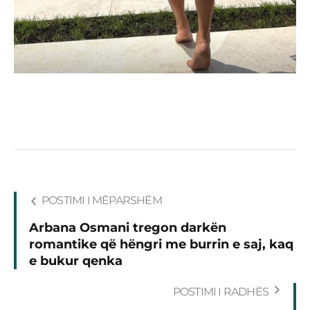
POSTIMI I MËPARSHËM
Arbana Osmani tregon darkën
romantike që hëngri me burrin e saj, kaq
e bukur qenka
POSTIMI I RADHËS