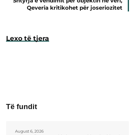
Shtyrja e vendimit për objektin në veri,
Qeveria kritikohet për joseriozitet
Lexo të tjera
Të fundit
August 6, 2026