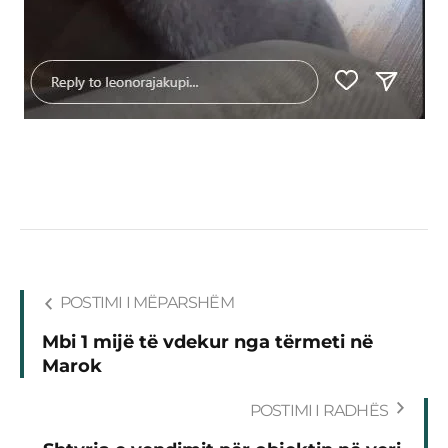
POSTIMI I MËPARSHËM
Mbi 1 mijë të vdekur nga tërmeti në
Marok
POSTIMI I RADHËS