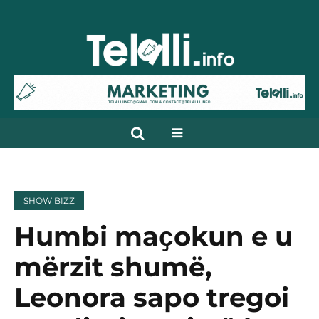
SHOW BIZZ
Humbi maҫokun e u
mërzit shumë,
Leonora sapo tregoi