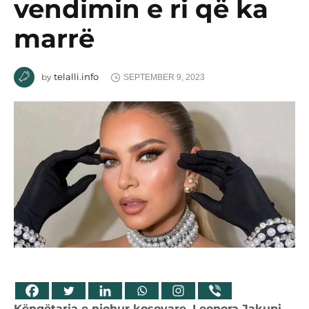
vendimin e ri që ka
marrë
telalli.info
by
SEPTEMBER 9, 2023
Këngëtarja e njohur kosovare, Leonora Jakupi