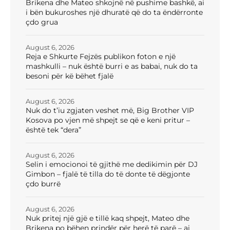
Brikena dhe Mateo shkojnë në pushime bashkë, ai
i bën bukuroshes një dhuratë që do ta ëndërronte
çdo grua
August 6, 2026
Reja e Shkurte Fejzës publikon foton e një
mashkulli – nuk është burri e as babai, nuk do ta
besoni për kë bëhet fjalë
August 6, 2026
Nuk do t’iu zgjaten veshet më, Big Brother VIP
Kosova po vjen më shpejt se që e keni pritur –
është tek “dera”
August 6, 2026
Selin i emocionoi të gjithë me dedikimin për DJ
Gimbon – fjalë të tilla do të donte të dëgjonte
çdo burrë
August 6, 2026
Nuk pritej një gjë e tillë kaq shpejt, Mateo dhe
Brikena po bëhen prindër për herë të parë – ai