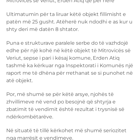
Mitrovicës së Veriut, Erden Atiq që për herë
Ultimatumin për ta liruar këtë objekt fillimisht e
patën më 25 gusht. Atëherë nuk ndodhi e as kur u
shty deri më datën 8 shtator.
Puna e strukturave paralele serbe do të vazhdojë
edhe për një kohë në këtë objekt të Mitrovicës së
Veriut, sepse i pari i kësaj komune, Erden Atiq
tashmë ka kërkuar nga Inspektorati i Komunës një
raport me të dhëna për rrethanat se si punohet në
atë objekt.
Por, më shumë se për këtë arsye, njohës të
zhvillimeve në vend po besojnë që shtyrja e
zbatimit të vendimit është rezultat i trysnisë së
ndërkombëtarëve.
Në situatë të tillë kërkohet më shumë seriozitet
nga marrësit e vendimeve.