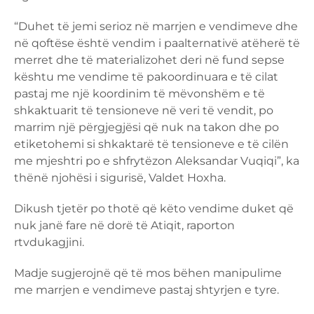
“Duhet të jemi serioz në marrjen e vendimeve dhe
në qoftëse është vendim i paalternativë atëherë të
merret dhe të materializohet deri në fund sepse
kështu me vendime të pakoordinuara e të cilat
pastaj me një koordinim të mëvonshëm e të
shkaktuarit të tensioneve në veri të vendit, po
marrim një përgjegjësi që nuk na takon dhe po
etiketohemi si shkaktarë të tensioneve e të cilën
me mjeshtri po e shfrytëzon Aleksandar Vuqiqi”, ka
thënë njohësi i sigurisë, Valdet Hoxha.
Dikush tjetër po thotë që këto vendime duket që
nuk janë fare në dorë të Atiqit, raporton
rtvdukagjini.
Madje sugjerojnë që të mos bëhen manipulime
me marrjen e vendimeve pastaj shtyrjen e tyre.