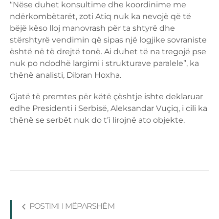
“Nëse duhet konsultime dhe koordinime me
ndërkombëtarët, zoti Atiq nuk ka nevojë që të
bëjë këso lloj manovrash për ta shtyrë dhe
stërshtyrë vendimin që sipas një logjike sovraniste
është në të drejtë tonë. Ai duhet të na tregojë pse
nuk po ndodhë largimi i strukturave paralele”, ka
thënë analisti, Dibran Hoxha.
Gjatë të premtes për këtë çështje ishte deklaruar
edhe Presidenti i Serbisë, Aleksandar Vuçiq, i cili ka
thënë se serbët nuk do t’i lirojnë ato objekte.
POSTIMI I MËPARSHËM