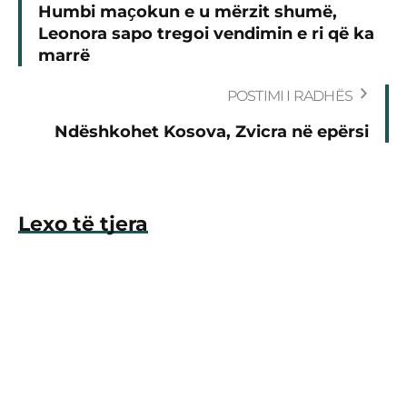
Humbi maҫokun e u mërzit shumë,
Leonora sapo tregoi vendimin e ri që ka
marrë
POSTIMI I RADHËS
Ndëshkohet Kosova, Zvicra në epërsi
Lexo të tjera