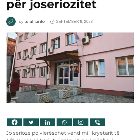
për joseriozitet
telalli.info
by
SEPTEMBER 9, 2023
Jo serioze po vlerësohet vendimi i kryetarit të