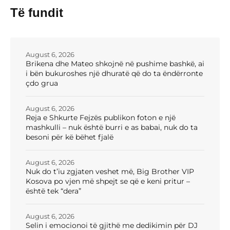
Të fundit
August 6, 2026
Brikena dhe Mateo shkojnë në pushime bashkë, ai
i bën bukuroshes një dhuratë që do ta ëndërronte
çdo grua
August 6, 2026
Reja e Shkurte Fejzës publikon foton e një
mashkulli – nuk është burri e as babai, nuk do ta
besoni për kë bëhet fjalë
August 6, 2026
Nuk do t’iu zgjaten veshet më, Big Brother VIP
Kosova po vjen më shpejt se që e keni pritur –
është tek “dera”
August 6, 2026
Selin i emocionoi të gjithë me dedikimin për DJ