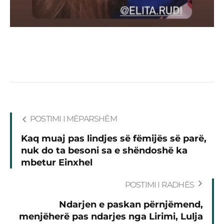
POSTIMI I MËPARSHËM
Kaq muaj pas lindjes së fëmijës së parë,
nuk do ta besoni sa e shëndoshë ka
mbetur Einxhel
POSTIMI I RADHËS
Ndarjen e paskan përnjëmend,
menjëherë pas ndarjes nga Lirimi, Lulja