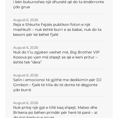
i bën bukuroshes një dhuratë që do ta ëndërronte
çdo grua
August 6, 2026
Reja e Shkurte Fejzës publikon foton e një
mashkulli – nuk është burri e as babai, nuk do ta
besoni për kë bëhet fjalë
August 6, 2026
Nuk do t’iu zgjaten veshet më, Big Brother VIP
Kosova po vjen më shpejt se që e keni pritur –
është tek “dera”
August 6, 2026
Selin i emocionoi të gjithë me dedikimin për DJ
Gimbon – fjalë të tilla do të donte të dëgjonte
çdo burrë
August 6, 2026
Nuk pritej një gjë e tillë kaq shpejt, Mateo dhe
Brikena po bëhen prindër për herë të parë – ai
zbulon barkun e gruas