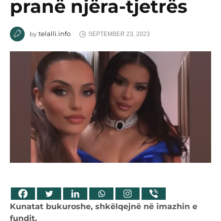
pranë njëra-tjetrës
telalli.info
by
SEPTEMBER 23, 2023
Kunatat bukuroshe, shkëlqejnë në imazhin e
fundit.