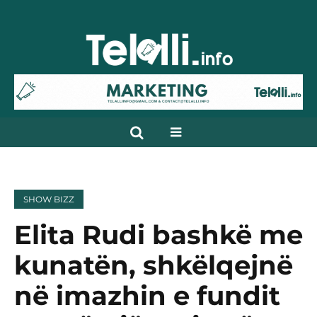
SHOW BIZZ
Elita Rudi bashkë me
kunatën, shkëlqejnë
në imazhin e fundit