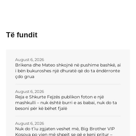
Të fundit
August 6, 2026
Brikena dhe Mateo shkojnë në pushime bashkë, ai
i bën bukuroshes një dhuratë që do ta ëndërronte
çdo grua
August 6, 2026
Reja e Shkurte Fejzës publikon foton e një
mashkulli – nuk është burri e as babai, nuk do ta
besoni për kë bëhet fjalë
August 6, 2026
Nuk do t’iu zgjaten veshet më, Big Brother VIP
Kosova po vjen më shpejt se që e keni pritur –