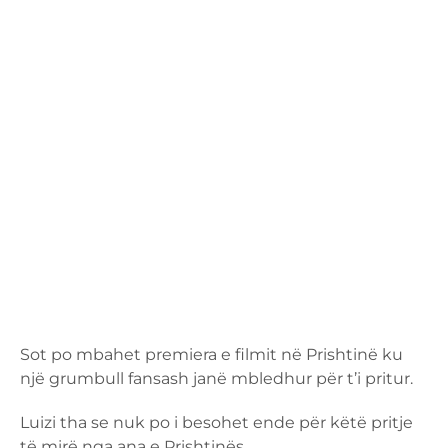
Sot po mbahet premiera e filmit në Prishtinë ku
një grumbull fansash janë mbledhur për t’i pritur.
Luizi tha se nuk po i besohet ende për këtë pritje
të mirë nga ana e Prishtinës.