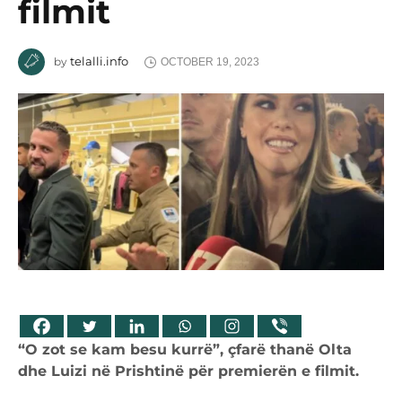
filmit
telalli.info
by
OCTOBER 19, 2023
“O zot se kam besu kurrë”, çfarë thanë Olta
dhe Luizi në Prishtinë për premierën e filmit.