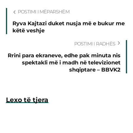
POSTIMI I MËPARSHËM
Ryva Kajtazi duket nusja më e bukur me
këtë veshje
POSTIMI I RADHËS
Rrini para ekraneve, edhe pak minuta nis
spektakli më i madh në televizionet
shqiptare – BBVK2
Lexo të tjera