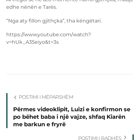
edhe nënën e Tarës.
“Nga aty fillon gjithçka”, tha këngëtari.
https://www.youtube.com/watch?
v=hUk_A35eiyo&t=3s
POSTIMI I MËPARSHËM
Përmes videoklipit, Luizi e konfirmon se
po bëhet baba i një vajze, shfaq Kiarën
me barkun e fryrë
POSTIMI I RADHËS