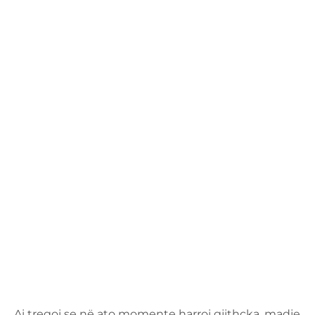
Ai tregoi se në ato momente harroi gjithçka, madje