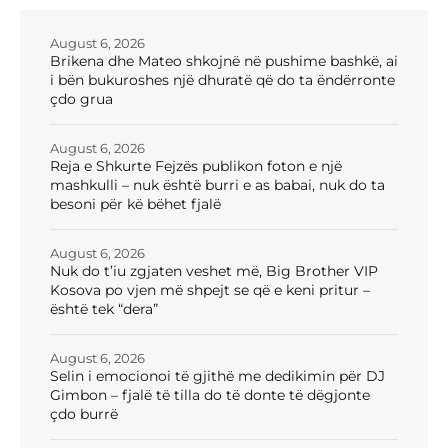
August 6, 2026
Brikena dhe Mateo shkojnë në pushime bashkë, ai
i bën bukuroshes një dhuratë që do ta ëndërronte
çdo grua
August 6, 2026
Reja e Shkurte Fejzës publikon foton e një
mashkulli – nuk është burri e as babai, nuk do ta
besoni për kë bëhet fjalë
August 6, 2026
Nuk do t’iu zgjaten veshet më, Big Brother VIP
Kosova po vjen më shpejt se që e keni pritur –
është tek “dera”
August 6, 2026
Selin i emocionoi të gjithë me dedikimin për DJ
Gimbon – fjalë të tilla do të donte të dëgjonte
çdo burrë