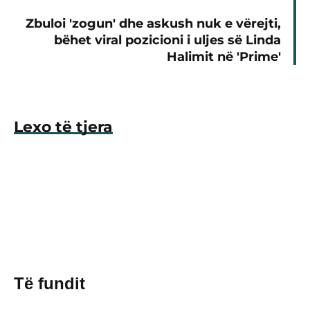
Zbuloi 'zogun' dhe askush nuk e vërejti,
bëhet viral pozicioni i uljes së Linda
Halimit në 'Prime'
Lexo të tjera
Të fundit