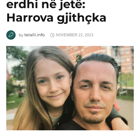
erdhi në jetë:
Harrova gjithçka
telalli.info
by
NOVEMBER 22, 2023