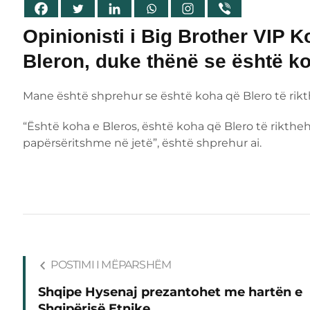
Opinionisti i Big Brother VIP K
Bleron, duke thënë se është koh
Mane është shprehur se është koha që Blero të rik
“Është koha e Bleros, është koha që Blero të rikthe
papërsëritshme në jetë”, është shprehur ai.
POSTIMI I MËPARSHËM
Shqipe Hysenaj prezantohet me hartën e
Shqipërisë Etnike