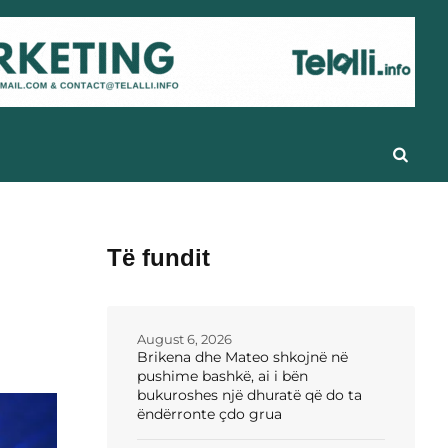
Të fundit
August 6, 2026
Brikena dhe Mateo shkojnë në
pushime bashkë, ai i bën
bukuroshes një dhuratë që do ta
ëndërronte çdo grua