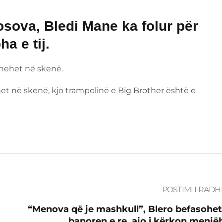
osova, Bledi Mane ka folur për
a e tij.
thehet në skenë.
het në skenë, kjo trampolinë e Big Brother është e
POSTIMI I RADH
“Menova që je mashkull”, Blero befasohe
banoren e re, ajo i kërkon menjë