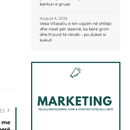
barkun e gruas
August 6, 2026
Vesa Vllasaliu e len vajzën në shtëpi
dhe niset për dasmë, ka bërë grim
dhe frizurë të rëndë – po duket si
kukull
ËS
t me
herë