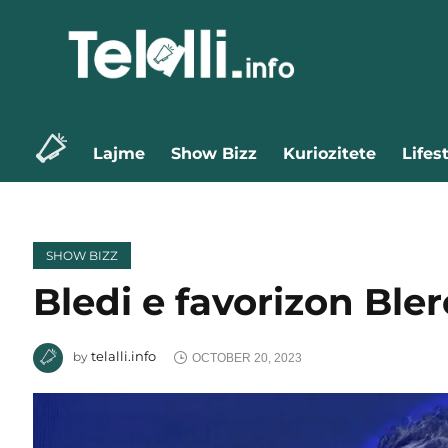
Lajme
Show Bizz
Kuriozitete
Lifes
SHOW BIZZ
Bledi e favorizon Bler
telalli.info
by
OCTOBER 20, 2023