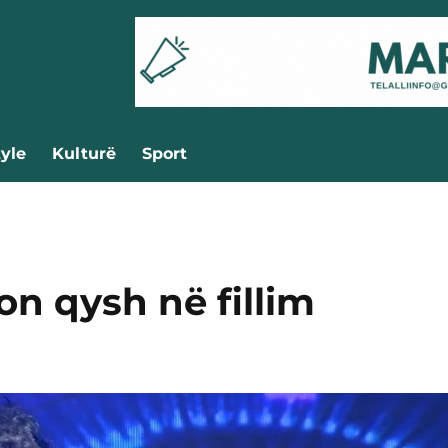
tyle
Kulturë
Sport
on qysh në fillim