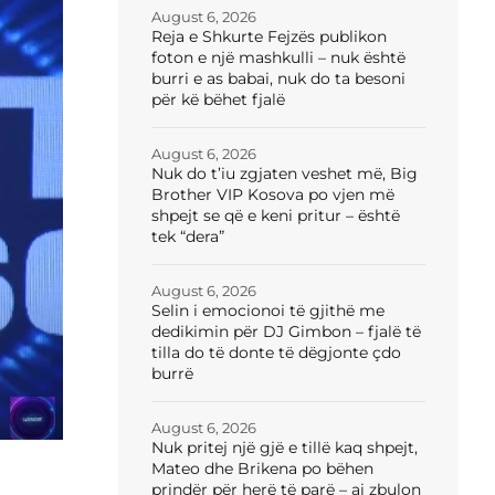
August 6, 2026
Reja e Shkurte Fejzës publikon
foton e një mashkulli – nuk është
burri e as babai, nuk do ta besoni
për kë bëhet fjalë
August 6, 2026
Nuk do t’iu zgjaten veshet më, Big
Brother VIP Kosova po vjen më
shpejt se që e keni pritur – është
tek “dera”
August 6, 2026
Selin i emocionoi të gjithë me
dedikimin për DJ Gimbon – fjalë të
tilla do të donte të dëgjonte çdo
burrë
August 6, 2026
Nuk pritej një gjë e tillë kaq shpejt,
Mateo dhe Brikena po bëhen
prindër për herë të parë – ai zbulon