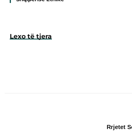
Lexo të tjera
Rrjetet S