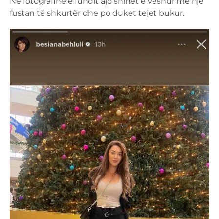
Në fotografinë e fundit ajo shihet e veshur me një
fustan të shkurtër dhe po duket tejet bukur.