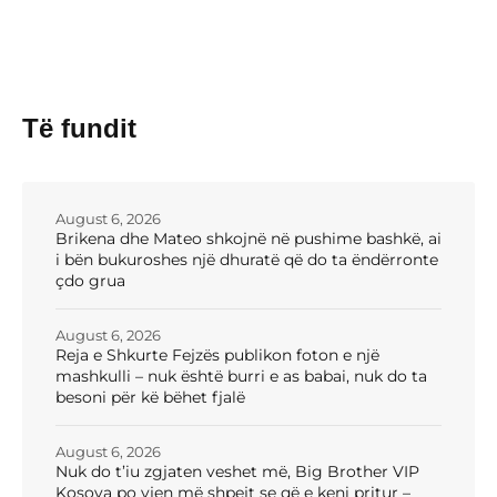
Të fundit
August 6, 2026
Brikena dhe Mateo shkojnë në pushime bashkë, ai
i bën bukuroshes një dhuratë që do ta ëndërronte
çdo grua
August 6, 2026
Reja e Shkurte Fejzës publikon foton e një
mashkulli – nuk është burri e as babai, nuk do ta
besoni për kë bëhet fjalë
August 6, 2026
Nuk do t’iu zgjaten veshet më, Big Brother VIP
Kosova po vjen më shpejt se që e keni pritur –