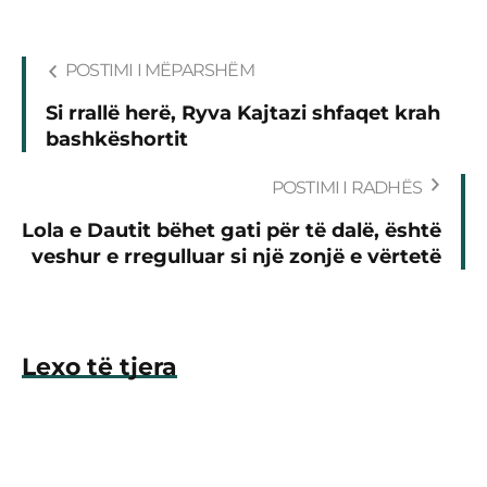
POSTIMI I MËPARSHËM
Si rrallë herë, Ryva Kajtazi shfaqet krah
bashkëshortit
POSTIMI I RADHËS
Lola e Dautit bëhet gati për të dalë, është
veshur e rregulluar si një zonjë e vërtetë
Lexo të tjera