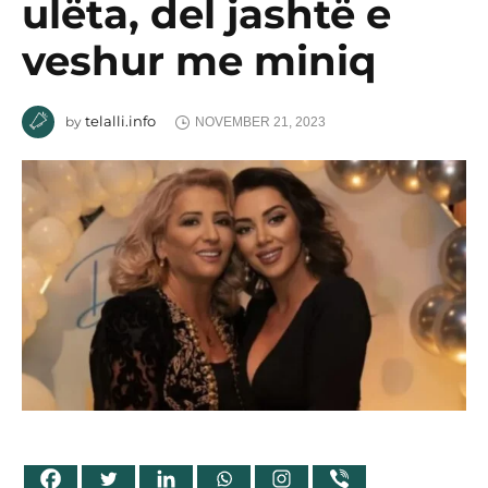
ulëta, del jashtë e
veshur me miniq
telalli.info
by
NOVEMBER 21, 2023