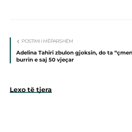
POSTIMI I MËPARSHËM
Adelina Tahiri zbulon gjoksin, do ta “çme
burrin e saj 50 vjeçar
Lexo të tjera