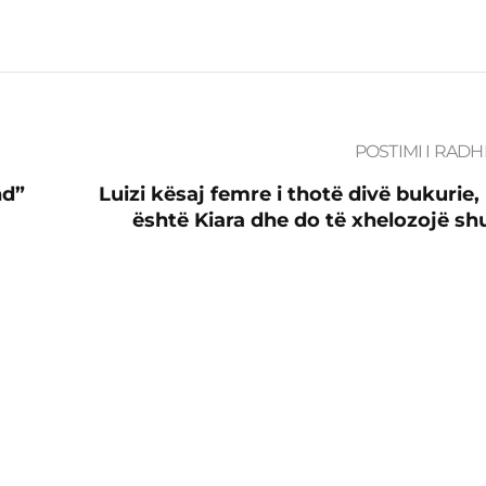
POSTIMI I RADH
nd”
Luizi kësaj femre i thotë divë bukurie,
është Kiara dhe do të xhelozojë s