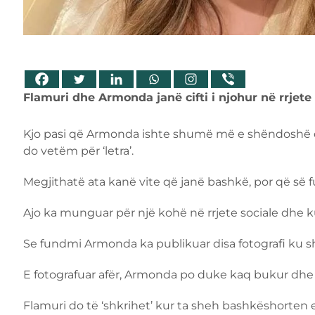
Flamuri dhe Armonda janë cifti i njohur në rrjete 
Kjo pasi që Armonda ishte shumë më e shëndoshë d
do vetëm për ‘letra’.
Megjithatë ata kanë vite që janë bashkë, por që s
Ajo ka munguar për një kohë në rrjete sociale dhe
Se fundmi Armonda ka publikuar disa fotografi ku sh
E fotografuar afër, Armonda po duke kaq bukur dhe 
Flamuri do të ‘shkrihet’ kur ta sheh bashkëshorten 