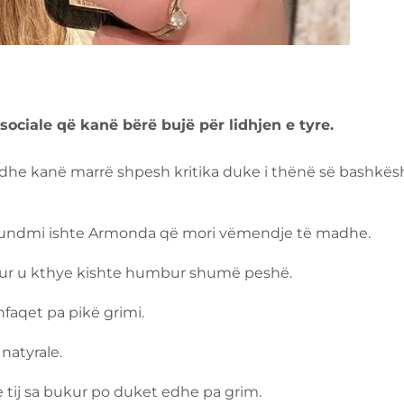
sociale që kanë bërë bujë për lidhjen e tyre.
he kanë marrë shpesh kritika duke i thënë së bashkësh
ë fundmi ishte Armonda që mori vëmendje të madhe.
 kur u kthye kishte humbur shumë peshë.
faqet pa pikë grimi.
natyrale.
e tij sa bukur po duket edhe pa grim.