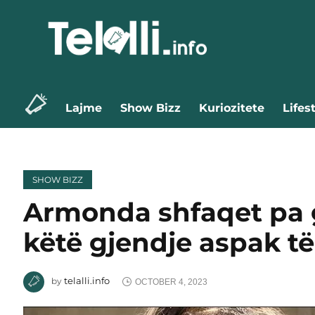
Lajme
Show Bizz
Kuriozitete
Lifes
SHOW BIZZ
Armonda shfaqet pa 
këtë gjendje aspak të
telalli.info
by
OCTOBER 4, 2023