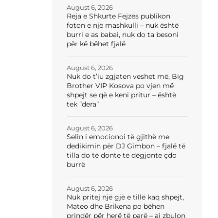
August 6, 2026
Reja e Shkurte Fejzës publikon
foton e një mashkulli – nuk është
burri e as babai, nuk do ta besoni
për kë bëhet fjalë
August 6, 2026
Nuk do t’iu zgjaten veshet më, Big
Brother VIP Kosova po vjen më
shpejt se që e keni pritur – është
tek “dera”
August 6, 2026
Selin i emocionoi të gjithë me
dedikimin për DJ Gimbon – fjalë të
tilla do të donte të dëgjonte çdo
burrë
August 6, 2026
Nuk pritej një gjë e tillë kaq shpejt,
Mateo dhe Brikena po bëhen
prindër për herë të parë – ai zbulon