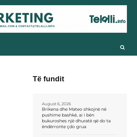
Të fundit
August 6, 2026
Brikena dhe Mateo shkojnë në
pushime bashkë, ai i bën
bukuroshes një dhuratë që do ta
ëndërronte çdo grua