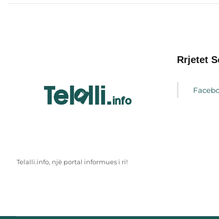
Rrjetet S
Faceb
Telalli.info, një portal informues i ri!