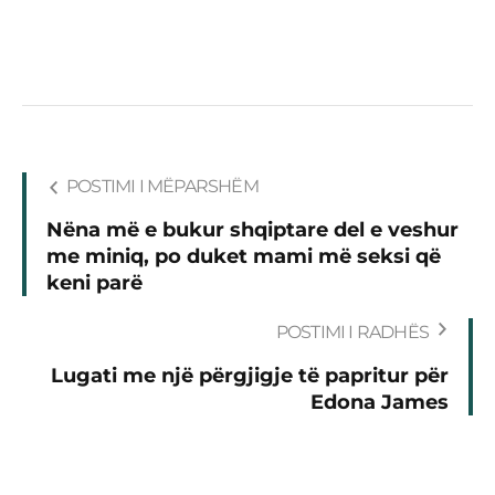
POSTIMI I MËPARSHËM
Nëna më e bukur shqiptare del e veshur
me miniq, po duket mami më seksi që
keni parë
POSTIMI I RADHËS
Lugati me një përgjigje të papritur për
Edona James