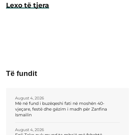
Lexo të tjera
Të fundit
August 4, 2026
Më në fund i buzëqeshi fati në moshën 40-
vjeçare, festë dhe gëzim i madh për Zanfina
Ismailin
August 4, 2026