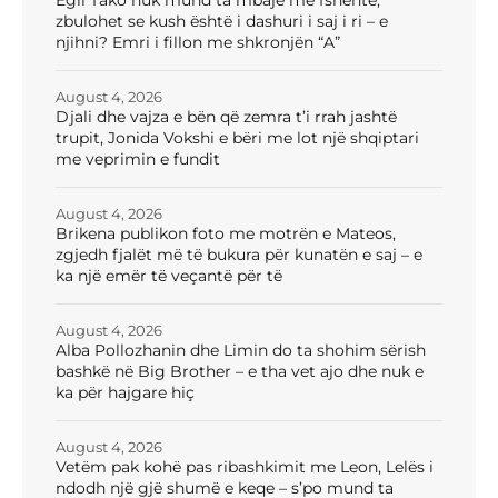
Egli Tako nuk mund ta mbajë më fshehtë,
zbulohet se kush është i dashuri i saj i ri – e
njihni? Emri i fillon me shkronjën “A”
August 4, 2026
Djali dhe vajza e bën që zemra t’i rrah jashtë
trupit, Jonida Vokshi e bëri me lot një shqiptari
me veprimin e fundit
August 4, 2026
Brikena publikon foto me motrën e Mateos,
zgjedh fjalët më të bukura për kunatën e saj – e
ka një emër të veçantë për të
August 4, 2026
Alba Pollozhanin dhe Limin do ta shohim sërish
bashkë në Big Brother – e tha vet ajo dhe nuk e
ka për hajgare hiç
August 4, 2026
Vetëm pak kohë pas ribashkimit me Leon, Lelës i
ndodh një gjë shumë e keqe – s’po mund ta