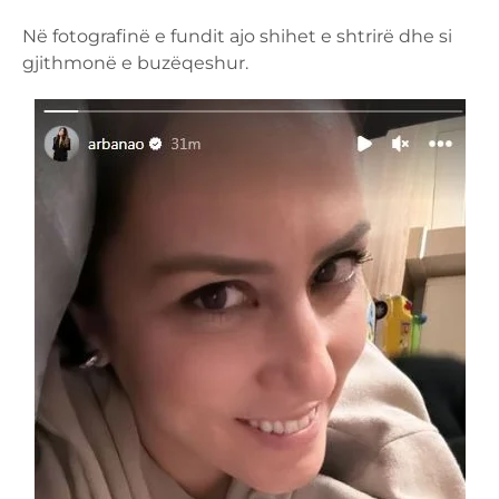
Në fotografinë e fundit ajo shihet e shtrirë dhe si
gjithmonë e buzëqeshur.