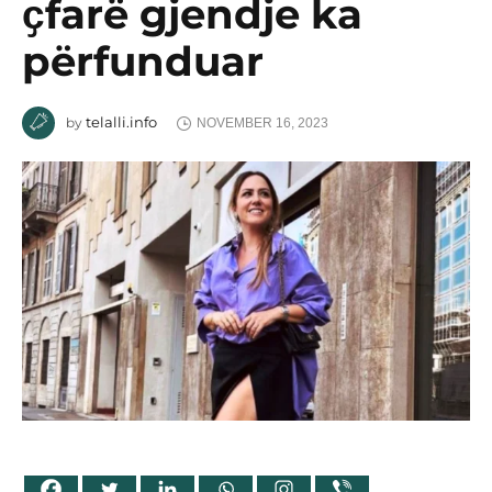
ҫfarë gjendje ka
përfunduar
telalli.info
by
NOVEMBER 16, 2023