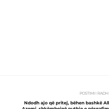
POSTIMI I RADH
Ndodh ajo që pritej, bëhen bashkë Al
Azemi, shkëmbejnë puthje e përqafim