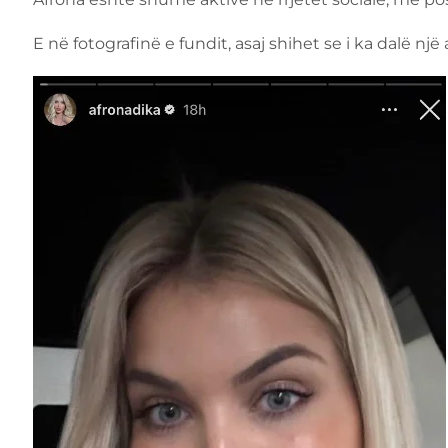
E në fotografinë e fundit, asaj shihet se i ka dalë n