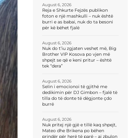
August 6, 2026
Reja e Shkurte Fejzës publikon
foton e një mashkulli – nuk është
burri e as babai, nuk do ta besoni
për kë bëhet fjalë
August 6, 2026
Nuk do t’iu zgjaten veshet më, Big
Brother VIP Kosova po vjen më
shpejt se që e keni pritur – është
tek “dera”
August 6, 2026
Selin i emocionoi të gjithë me
dedikimin për DJ Gimbon – fjalë të
tilla do të donte të dëgjonte çdo
burrë
August 6, 2026
Nuk pritej një gjë e tillë kaq shpejt,
Mateo dhe Brikena po bëhen
prindër për herë të parë – ai zbulon