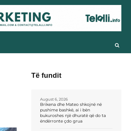
Të fundit
August 6, 2026
Brikena dhe Mateo shkojnë në
pushime bashkë, ai i bën
bukuroshes një dhuratë që do ta
ëndërronte çdo grua