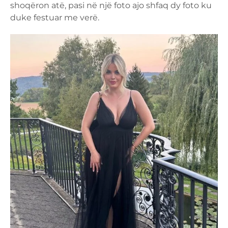
shoqëron atë, pasi në një foto ajo shfaq dy foto ku
duke festuar me verë.