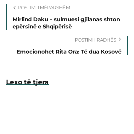
POSTIMI I MËPARSHËM
Mirlind Daku – sulmuesi gjilanas shton
epërsinë e Shqipërisë
POSTIMI I RADHËS
Emocionohet Rita Ora: Të dua Kosovë
Lexo të tjera