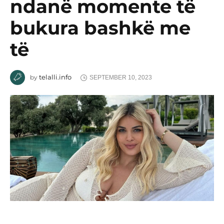
ndanë momente të
bukura bashkë me
të
telalli.info
by
SEPTEMBER 10, 2023