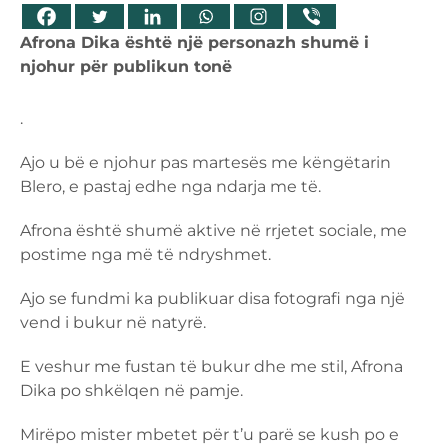
Afrona Dika është një personazh shumë i
njohur për publikun tonë
.
Ajo u bë e njohur pas martesës me këngëtarin
Blero, e pastaj edhe nga ndarja me të.
Afrona është shumë aktive në rrjetet sociale, me
postime nga më të ndryshmet.
Ajo se fundmi ka publikuar disa fotografi nga një
vend i bukur në natyrë.
E veshur me fustan të bukur dhe me stil, Afrona
Dika po shkëlqen në pamje.
Mirëpo mister mbetet për t’u parë se kush po e