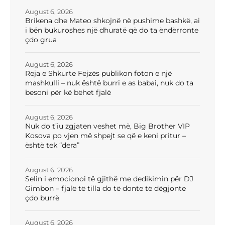
August 6, 2026
Brikena dhe Mateo shkojnë në pushime bashkë, ai
i bën bukuroshes një dhuratë që do ta ëndërronte
çdo grua
August 6, 2026
Reja e Shkurte Fejzës publikon foton e një
mashkulli – nuk është burri e as babai, nuk do ta
besoni për kë bëhet fjalë
August 6, 2026
Nuk do t’iu zgjaten veshet më, Big Brother VIP
Kosova po vjen më shpejt se që e keni pritur –
është tek “dera”
August 6, 2026
Selin i emocionoi të gjithë me dedikimin për DJ
Gimbon – fjalë të tilla do të donte të dëgjonte
çdo burrë
August 6, 2026