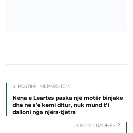
POSTIMI I MËPARSHËM
Nëna e Leartës paska një motër binjake
dhe ne s’e kemi ditur, nuk mund t’i
dalloni nga njëra-tjetra
POSTIMI I RADHËS