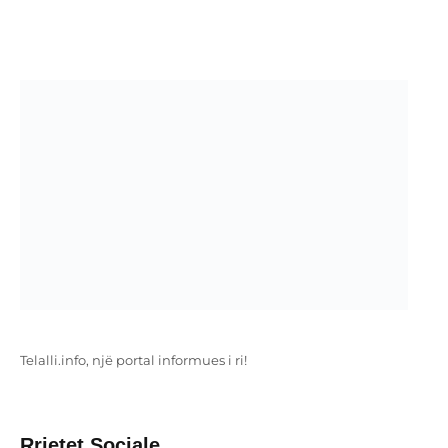
Telalli.info, një portal informues i ri!
Rrjetet Sociale