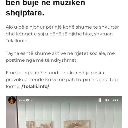
bën bujë në muzikën
shqiptare.
Ajo u bë e njohur për një kohë shumë të shkurtër
dhe këngët e saj u bënë të gjitha hite, shkruan
Telalli.info.
Tayna është shumë aktive në rrjetet sociale, me
postime nga më të ndryshmet.
E në fotografinë e fundit, bukuroshja paska
provokuar rëndë ku vë në pah trupin e saj në top
formë.
/Telalli.info/