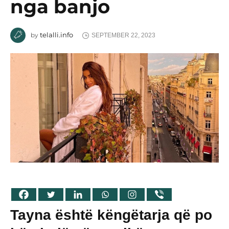
nga banjo
telalli.info
by
SEPTEMBER 22, 2023
Tayna është këngëtarja që po