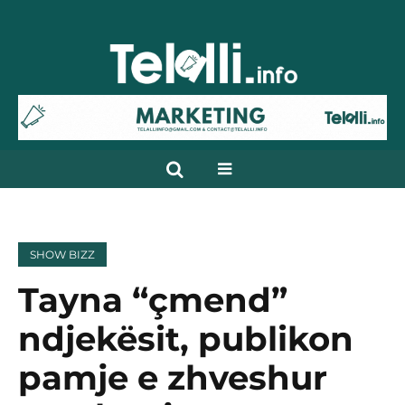
SHOW BIZZ
Tayna “çmend”
ndjekësit, publikon
pamje e zhveshur