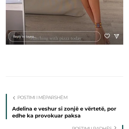
POSTIMI I MËPARSHËM
Adelina e veshur si zonjë e vërtetë, por
edhe ka provokuar paksa
POSTIMI I RADHËS