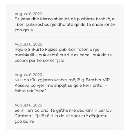
August 6, 2026
Brikena dhe Mateo shkojnë në pushime bashkë, ai
i bën bukuroshes një dhuratë që do ta ëndërronte
çdo grua
August 6, 2026
Reja e Shkurte Fejzës publikon foton e një
mashkulli – nuk është burri e as babai, nuk do ta
besoni për kë bëhet fjalë
August 6, 2026
Nuk do t’iu zgjaten veshet më, Big Brother VIP
Kosova po vjen më shpejt se që e keni pritur –
është tek “dera”
August 6, 2026
Selin i emocionoi të gjithë me dedikimin për DJ
Gimbon – fjalë të tilla do të donte të dëgjonte
çdo burrë