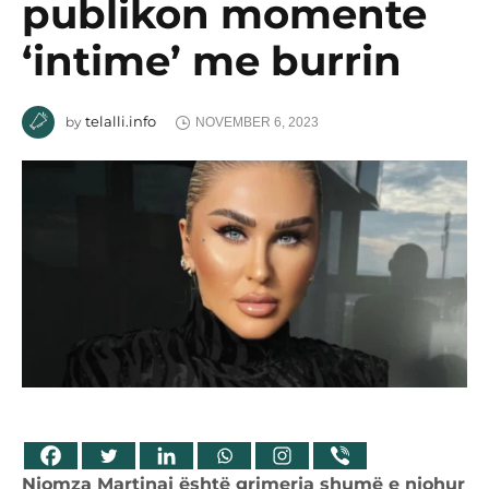
publikon momente
‘intime’ me burrin
telalli.info
by
NOVEMBER 6, 2023
Njomza Martinaj është grimerja shumë e njohur