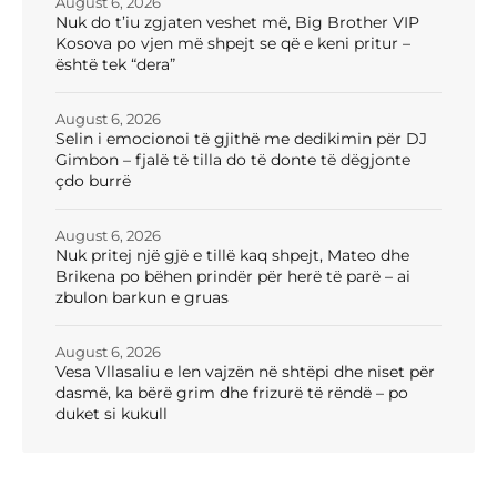
August 6, 2026
Nuk do t’iu zgjaten veshet më, Big Brother VIP
Kosova po vjen më shpejt se që e keni pritur –
është tek “dera”
August 6, 2026
Selin i emocionoi të gjithë me dedikimin për DJ
Gimbon – fjalë të tilla do të donte të dëgjonte
çdo burrë
August 6, 2026
Nuk pritej një gjë e tillë kaq shpejt, Mateo dhe
Brikena po bëhen prindër për herë të parë – ai
zbulon barkun e gruas
August 6, 2026
Vesa Vllasaliu e len vajzën në shtëpi dhe niset për
dasmë, ka bërë grim dhe frizurë të rëndë – po
duket si kukull