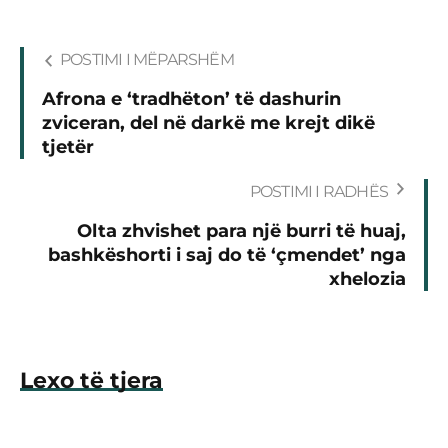
POSTIMI I MËPARSHËM
Afrona e ‘tradhëton’ të dashurin
zviceran, del në darkë me krejt dikë
tjetër
POSTIMI I RADHËS
Olta zhvishet para një burri të huaj,
bashkëshorti i saj do të ‘çmendet’ nga
xhelozia
Lexo të tjera