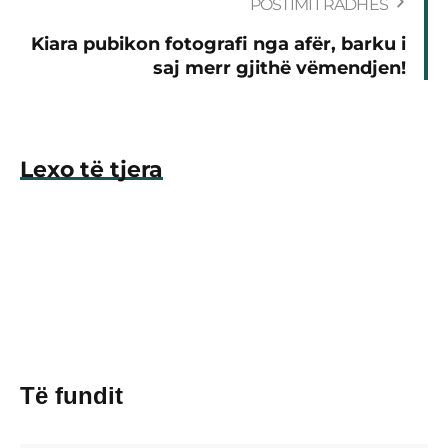
POSTIMI I RADHËS
Kiara pubikon fotografi nga afër, barku i
saj merr gjithë vëmendjen!
Lexo të tjera
Të fundit