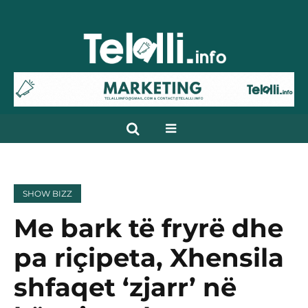
SHOW BIZZ
Me bark të fryrë dhe
pa riçipeta, Xhensila
shfaqet ‘zjarr’ në