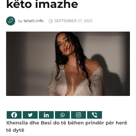
këto imazhe
telalli.info
by
SEPTEMBER 27, 2023
Xhensila dhe Besi do të bëhen prindër për herë
të dytë