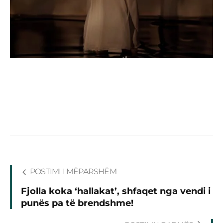
POSTIMI I MËPARSHËM
Fjolla koka ‘hallakat’, shfaqet nga vendi i
punës pa të brendshme!