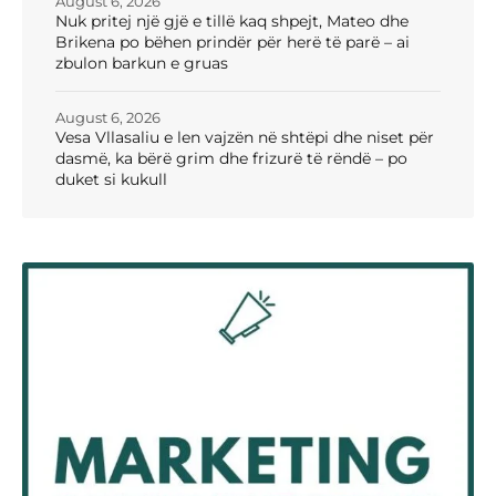
August 6, 2026
Nuk pritej një gjë e tillë kaq shpejt, Mateo dhe
Brikena po bëhen prindër për herë të parë – ai
zbulon barkun e gruas
August 6, 2026
Vesa Vllasaliu e len vajzën në shtëpi dhe niset për
dasmë, ka bërë grim dhe frizurë të rëndë – po
duket si kukull