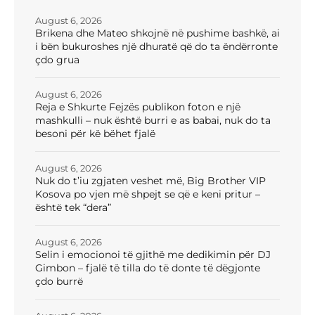
August 6, 2026
Brikena dhe Mateo shkojnë në pushime bashkë, ai
i bën bukuroshes një dhuratë që do ta ëndërronte
çdo grua
August 6, 2026
Reja e Shkurte Fejzës publikon foton e një
mashkulli – nuk është burri e as babai, nuk do ta
besoni për kë bëhet fjalë
August 6, 2026
Nuk do t’iu zgjaten veshet më, Big Brother VIP
Kosova po vjen më shpejt se që e keni pritur –
është tek “dera”
August 6, 2026
Selin i emocionoi të gjithë me dedikimin për DJ
Gimbon – fjalë të tilla do të donte të dëgjonte
çdo burrë