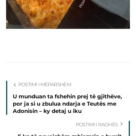
POSTIMI I MËPARSHËM
U munduan ta fshehin prej të gjithëve,
por ja si u zbulua ndarja e Teutës me
Adonisin – ky detaj u iku
POSTIMI I RADHËS