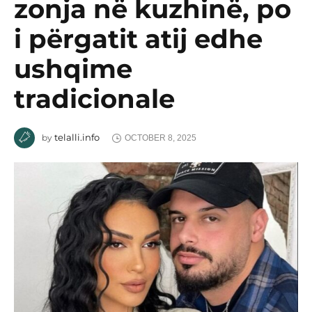
zonja në kuzhinë, po
i përgatit atij edhe
ushqime
tradicionale
telalli.info
by
OCTOBER 8, 2025