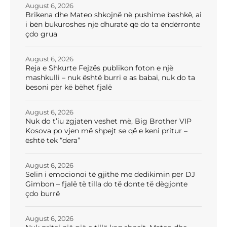
August 6, 2026
Brikena dhe Mateo shkojnë në pushime bashkë, ai
i bën bukuroshes një dhuratë që do ta ëndërronte
çdo grua
August 6, 2026
Reja e Shkurte Fejzës publikon foton e një
mashkulli – nuk është burri e as babai, nuk do ta
besoni për kë bëhet fjalë
August 6, 2026
Nuk do t’iu zgjaten veshet më, Big Brother VIP
Kosova po vjen më shpejt se që e keni pritur –
është tek “dera”
August 6, 2026
Selin i emocionoi të gjithë me dedikimin për DJ
Gimbon – fjalë të tilla do të donte të dëgjonte
çdo burrë
August 6, 2026