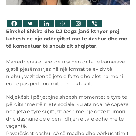
Einxhel Shkira dhe DJ Dagz janë kthyer prej
kohësh në një ndër çiftet më të dashur dhe më
të komentuar të shoubizit shqiptar.
Marrëdhënia e tyre, që nisi nën dritat e kamerave
gjatë pjesëmarrjes në një format televiziv të
njohur, vazhdon të jetë e fortë dhe plot harmoni
edhe pas përfundimit të spektaklit.
Ndjekësit i përjetojnë shpesh momentet e tyre të
përditshme në rrjete sociale, ku ata ndajnë copëza
nga jeta e tyre si çift, shpesh me një dozë humori
dhe dashurie që e bën lidhjen e tyre edhe më të
veçantë.
Pavarësisht dashurisë së madhe dhe përkushtimit