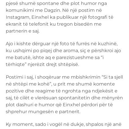
pjesë shumë spontane dhe plot humor nga
komunikimi me Dagzin. Në një postim në
Instagram, Einxhel ka publikuar një fotografi të
ekranit të telefonit ku tregon bisedën me
partnerin e saj.
Ajo i kishte dërguar një foto të furrës në kuzhinë,
ku ushqimi po piqej dhe aroma, siç e përshkroi ajo
me batutë, ishte aq e parezistueshme sa “i
tërhiqte” njerëzit drejt shtëpisë.
Postimi i saj, i shoqëruar me mbishkrimin “Si ta sjell
në shtëpi me kohë”, u prit me shumë komente
pozitive dhe reagime të ngrohta nga ndjekësit e
saj, të cilët e vlerësuan spontanitetin dhe mënyrën
plot dashuri e humor që Einxhel përdori për të
shprehur mungesën e partnerit.
Ky moment, sado i vogël në dukje, shpalos një anë