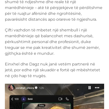
shumë të ndjeshme dhe reale të një
marrëdhënieje – atë të përpjekjeve të përditshme
për të ruajtur afërsinë dhe ngrohtësinë,
pavarësisht distancës apo orareve të ngjeshura.
Çifti vazhdon të mbetet një shembull i një
marrëdhënieje që balancohet mes dashurisë,
përkushtimit personal dhe profesionit, duke
treguar se me pak kreativitet dhe shumë zemër,
gjithçka është e mundur.
Einxhel dhe Dagz nuk janë vetëm partnerë në
jetë, por edhe një skuadër e fortë që mbështetet
në çdo hap të rrugës.