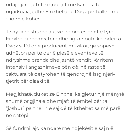
ndaj njëri-tjetrit, si çdo çift me karriera të
ngarkuara, edhe Einxhel dhe Dagz përballen me
sfidën e kohës.
Të dy janë shumë aktivë në profesionet e tyre —
Einxhel si moderatore dhe figurë publike, ndërsa
Dagz si DJ dhe producent muzikor, që shpesh
udhëton për të qenë pjesë e eventeve të
ndryshme brenda dhe jashtë vendit. Ky ritëm
intensiv i angazhimeve bën që, në raste të
caktuara, të detyrohen të qëndrojnë larg njëri-
tjetrit për disa ditë.
Megjithatë, duket se Einxhel ka gjetur një mënyrë
shumë origjinale dhe mjaft të ëmbël për ta
“joshur” partnerin e saj që të kthehet sa më parë
në shtëpi.
Së fundmi, ajo ka ndarë me ndjekësit e saj një