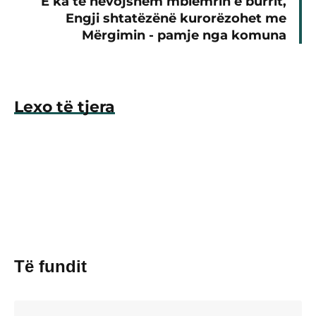
E ka të nevojshëm mbiemrin e burrit,
Engji shtatëzënë kurorëzohet me
Mërgimin - pamje nga komuna
Lexo të tjera
Të fundit