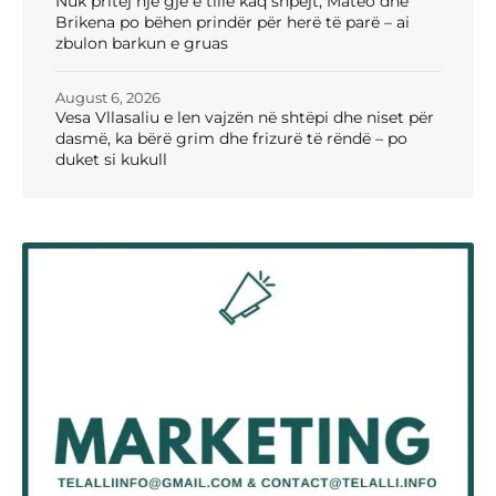
Nuk pritej një gjë e tillë kaq shpejt, Mateo dhe
Brikena po bëhen prindër për herë të parë – ai
zbulon barkun e gruas
August 6, 2026
Vesa Vllasaliu e len vajzën në shtëpi dhe niset për
dasmë, ka bërë grim dhe frizurë të rëndë – po
duket si kukull