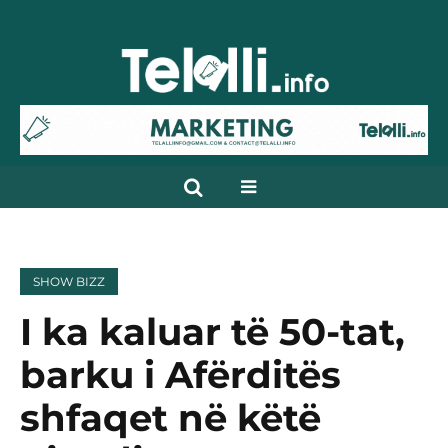
SHOW BIZZ
I ka kaluar të 50-tat,
barku i Afërditës
shfaqet në këtë