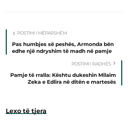
POSTIMI I MËPARSHËM
Pas humbjes së peshës, Armonda bën
edhe një ndryshim të madh në pamje
POSTIMI I RADHËS
Pamje të rralla: Kështu dukeshin Milaim
Zeka e Edlira në ditën e martesës
Lexo të tjera