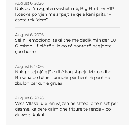
August 6, 2026
Nuk do t’iu zgjaten veshet më, Big Brother VIP
Kosova po vjen më shpejt se që e keni pritur –
është tek “dera”
August 6, 2026
Selin i emocionoi të gjithë me dedikimin për DJ
Gimbon – fjalë të tilla do të donte të dëgjonte
çdo burrë
August 6, 2026
Nuk pritej një gjë e tillë kaq shpejt, Mateo dhe
Brikena po bëhen prindër për herë të parë – ai
zbulon barkun e gruas
August 6, 2026
Vesa Vllasaliu e len vajzën në shtëpi dhe niset për
dasmë, ka bërë grim dhe frizurë të rëndë – po
duket si kukull