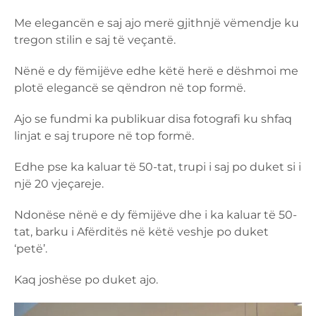
Me elegancën e saj ajo merë gjithnjë vëmendje ku
tregon stilin e saj të veçantë.
Nënë e dy fëmijëve edhe këtë herë e dëshmoi me
plotë elegancë se qëndron në top formë.
Ajo se fundmi ka publikuar disa fotografi ku shfaq
linjat e saj trupore në top formë.
Edhe pse ka kaluar të 50-tat, trupi i saj po duket si i
një 20 vjeçareje.
Ndonëse nënë e dy fëmijëve dhe i ka kaluar të 50-
tat, barku i Afërditës në këtë veshje po duket
‘petë’.
Kaq joshëse po duket ajo.