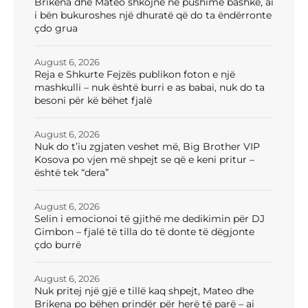
Brikena dhe Mateo shkojnë në pushime bashkë, ai
i bën bukuroshes një dhuratë që do ta ëndërronte
çdo grua
August 6, 2026
Reja e Shkurte Fejzës publikon foton e një
mashkulli – nuk është burri e as babai, nuk do ta
besoni për kë bëhet fjalë
August 6, 2026
Nuk do t’iu zgjaten veshet më, Big Brother VIP
Kosova po vjen më shpejt se që e keni pritur –
është tek “dera”
August 6, 2026
Selin i emocionoi të gjithë me dedikimin për DJ
Gimbon – fjalë të tilla do të donte të dëgjonte
çdo burrë
August 6, 2026
Nuk pritej një gjë e tillë kaq shpejt, Mateo dhe
Brikena po bëhen prindër për herë të parë – ai