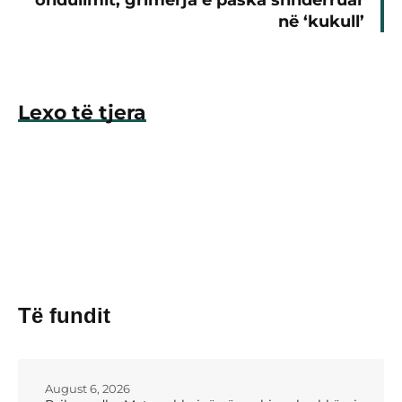
ondulimit, grimerja e paska shndërruar
në ‘kukull’
Lexo të tjera
Të fundit
August 6, 2026