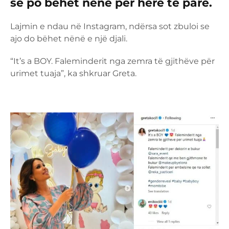
se po bëhet nënë për herë të parë.
Lajmin e ndau në Instagram, ndërsa sot zbuloi se
ajo do bëhet nënë e një djali.
“It’s a BOY. Faleminderit nga zemra të gjithëve për
urimet tuaja”, ka shkruar Greta.