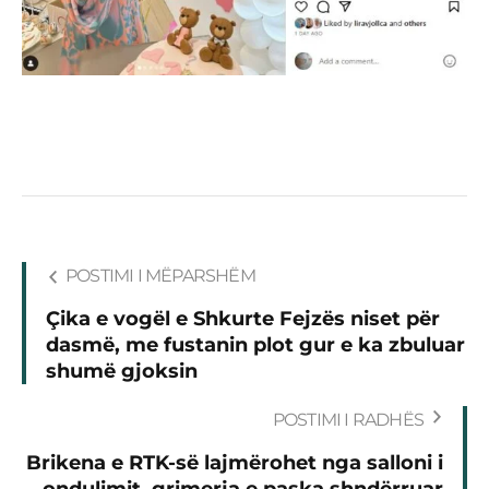
POSTIMI I MËPARSHËM
Çika e vogël e Shkurte Fejzës niset për
dasmë, me fustanin plot gur e ka zbuluar
shumë gjoksin
POSTIMI I RADHËS
Brikena e RTK-së lajmërohet nga salloni i