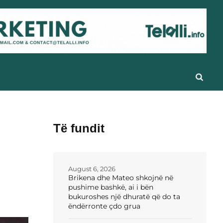
Të fundit
August 6, 2026
Brikena dhe Mateo shkojnë në
pushime bashkë, ai i bën
bukuroshes një dhuratë që do ta
ëndërronte çdo grua