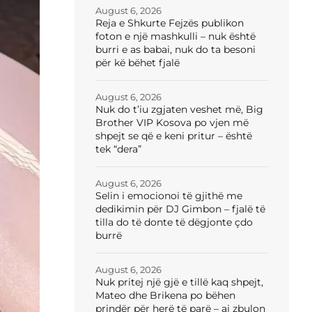
August 6, 2026
Reja e Shkurte Fejzës publikon
foton e një mashkulli – nuk është
burri e as babai, nuk do ta besoni
për kë bëhet fjalë
August 6, 2026
Nuk do t’iu zgjaten veshet më, Big
Brother VIP Kosova po vjen më
shpejt se që e keni pritur – është
tek “dera”
August 6, 2026
Selin i emocionoi të gjithë me
dedikimin për DJ Gimbon – fjalë të
tilla do të donte të dëgjonte çdo
burrë
August 6, 2026
Nuk pritej një gjë e tillë kaq shpejt,
Mateo dhe Brikena po bëhen
prindër për herë të parë – ai zbulon