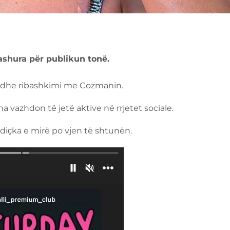
ashura për publikun tonë.
n dhe ribashkimi me Cozmanin.
a vazhdon të jetë aktive në rrjetet sociale.
 diҫka e mirë po vjen të shtunën.