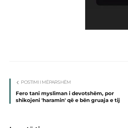
POSTIMI I MËPARSHËM
Fero tani mysliman i devotshëm, por
shikojeni 'haramin' që e bën gruaja e tij