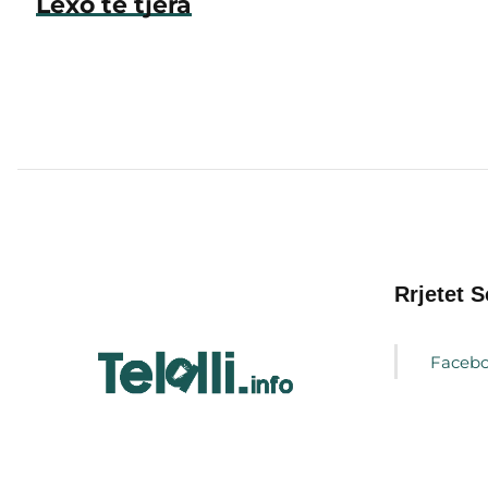
Lexo të tjera
Rrjetet S
Faceb