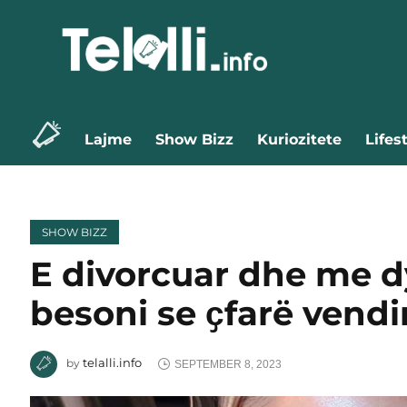
Lajme
Show Bizz
Kuriozitete
Lifes
SHOW BIZZ
E divorcuar dhe me dy
besoni se ҫfarë vend
telalli.info
by
SEPTEMBER 8, 2023