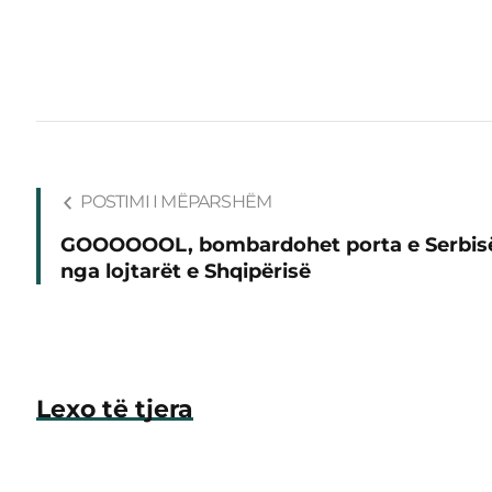
POSTIMI I MËPARSHËM
GOOOOOOL, bombardohet porta e Serbis
nga lojtarët e Shqipërisë
Lexo të tjera