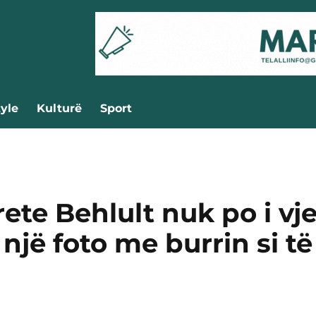
tyle
Kulturë
Sport
ete Behlult nuk po i vj
një foto me burrin si të