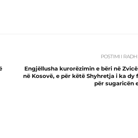
POSTIMI I RADH
ë
Engjëllusha kurorëzimin e bëri në Zvicër
në Kosovë, e për këtë Shyhretja i ka dy f
për sugaricën e