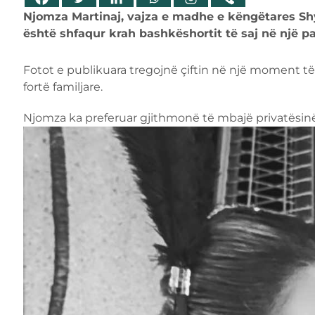
Njomza Martinaj, vajza e madhe e këngëtares Shy
është shfaqur krah bashkëshortit të saj në një pa
Fotot e publikuara tregojnë çiftin në një moment të
fortë familjare.
Njomza ka preferuar gjithmonë të mbajë privatësinë,