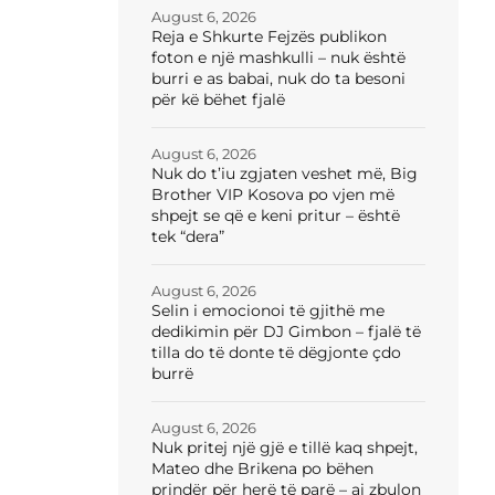
August 6, 2026
Reja e Shkurte Fejzës publikon
foton e një mashkulli – nuk është
burri e as babai, nuk do ta besoni
për kë bëhet fjalë
August 6, 2026
Nuk do t’iu zgjaten veshet më, Big
Brother VIP Kosova po vjen më
shpejt se që e keni pritur – është
tek “dera”
August 6, 2026
Selin i emocionoi të gjithë me
dedikimin për DJ Gimbon – fjalë të
tilla do të donte të dëgjonte çdo
burrë
August 6, 2026
Nuk pritej një gjë e tillë kaq shpejt,
Mateo dhe Brikena po bëhen
prindër për herë të parë – ai zbulon