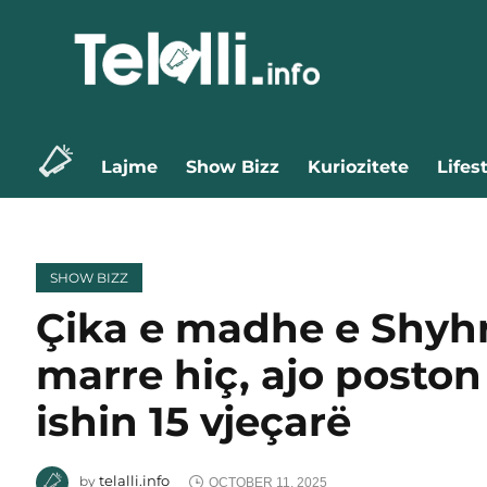
Lajme
Show Bizz
Kuriozitete
Lifes
SHOW BIZZ
Çika e madhe e Shyhr
marre hiç, ajo poston 
ishin 15 vjeçarë
telalli.info
by
OCTOBER 11, 2025