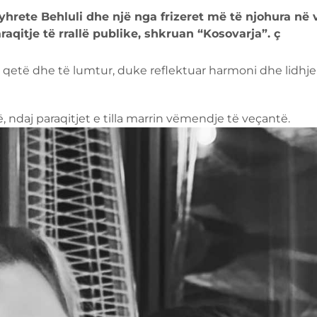
hrete Behluli dhe një nga frizeret më të njohura në 
raqitje të rrallë publike, shkruan “Kosovarja”.
ç
 qetë dhe të lumtur, duke reflektuar harmoni dhe lidhje
 ndaj paraqitjet e tilla marrin vëmendje të veçantë.