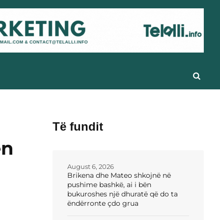
Të fundit
en
August 6, 2026
Brikena dhe Mateo shkojnë në
pushime bashkë, ai i bën
bukuroshes një dhuratë që do ta
ëndërronte çdo grua