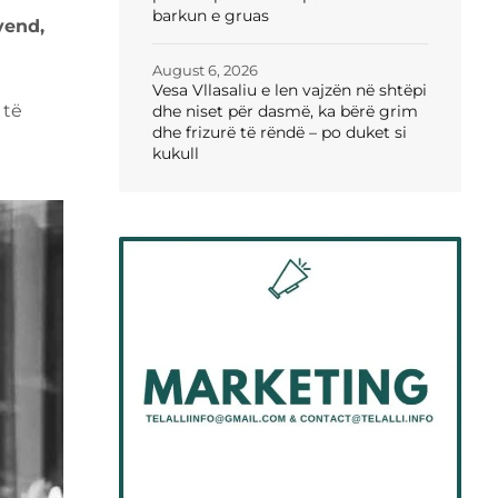
barkun e gruas
vend,
August 6, 2026
Vesa Vllasaliu e len vajzën në shtëpi
 të
dhe niset për dasmë, ka bërë grim
dhe frizurë të rëndë – po duket si
kukull