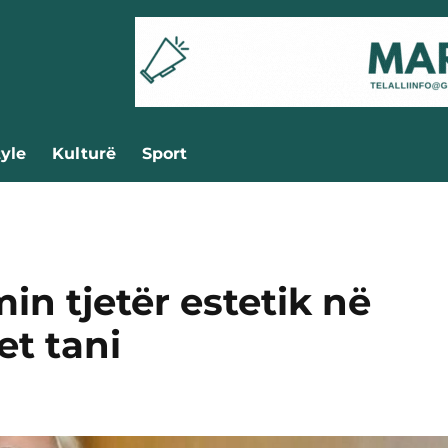
tyle
Kulturë
Sport
in tjetër estetik në
et tani