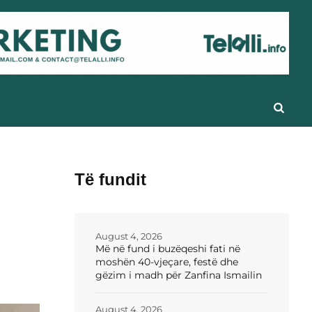
Të fundit
August 4, 2026
Më në fund i buzëqeshi fati në
moshën 40-vjeçare, festë dhe
gëzim i madh për Zanfina Ismailin
August 4, 2026