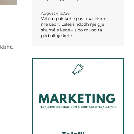
August 4, 2026
Vetëm pak kohë pas ribashkimit
me Leon, Lelës i ndodh një gjë
shumë e keqe – s’po mund ta
përballojë këtë
kisht.