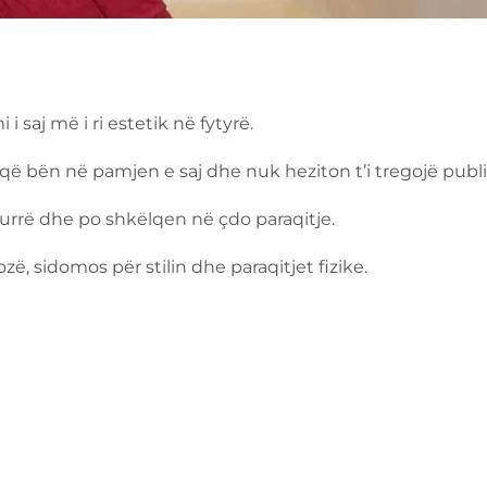
saj më i ri estetik në fytyrë.
ë bën në pamjen e saj dhe nuk heziton t’i tregojë publi
urrë dhe po shkëlqen në çdo paraqitje.
, sidomos për stilin dhe paraqitjet fizike.