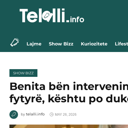
Lajme
Show Bizz
Kuriozitete
Lifes
SHOW BIZZ
Benita bën intervenim
fytyrë, kështu po duk
telalli.info
by
MAY 26, 2026