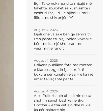
Egli Tako nuk mund ta mbajë më
fshehtë, zbulohet se kush është i
dashuri i saj i ri – e njihni? Emri i
fillon me shkronjën “A”
August 4, 2026
Djali dhe vajza e bën që zemra t’i
rrah jashtë trupit, Jonida Vokshi e
bëri me lot një shqiptari me
veprimin e fundit
August 4, 2026
Brikena publikon foto me motrën
e Mateos, zgjedh fjalët më të
bukura për kunatën e saj – e ka një
emër të veçantë për të
August 4, 2026
Alba Pollozhanin dhe Limin do ta
shohim sërish bashkë në Big
Brother – e tha vet ajo dhe nuk e
ka për hajgare hiç