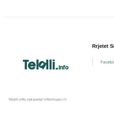
Rrjetet S
Faceb
Telalli.info, një portal informues i ri!