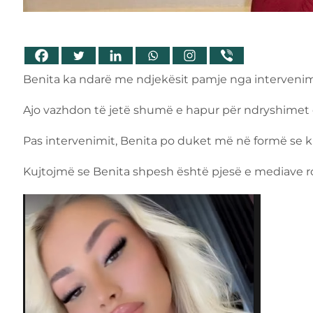
Benita ka ndarë me ndjekësit pamje nga intervenimi i 
Ajo vazhdon të jetë shumë e hapur për ndryshimet q
Pas intervenimit, Benita po duket më në formë se k
Kujtojmë se Benita shpesh është pjesë e mediave rozë