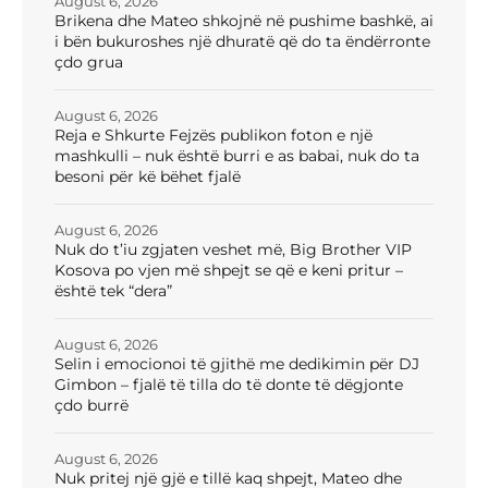
August 6, 2026
Brikena dhe Mateo shkojnë në pushime bashkë, ai
i bën bukuroshes një dhuratë që do ta ëndërronte
çdo grua
August 6, 2026
Reja e Shkurte Fejzës publikon foton e një
mashkulli – nuk është burri e as babai, nuk do ta
besoni për kë bëhet fjalë
August 6, 2026
Nuk do t’iu zgjaten veshet më, Big Brother VIP
Kosova po vjen më shpejt se që e keni pritur –
është tek “dera”
August 6, 2026
Selin i emocionoi të gjithë me dedikimin për DJ
Gimbon – fjalë të tilla do të donte të dëgjonte
çdo burrë
August 6, 2026
Nuk pritej një gjë e tillë kaq shpejt, Mateo dhe