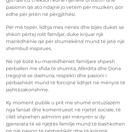
gjithashtu thekson edhe njëherë unitetin dhe
pasionin që ato ndajnë jo vetëm për muzikën, por
edhe për jetën në përgjithësi.
Për më tepër, lidhja mes nënës dhe bijës duket se
shkon përtej rolit familjar, duke krijuar një
marrëdhënie që për shumëkënd mund të jetë një
shembull inspirues.
Në një botë ku marrëdhëniet familjare shpesh
përballen me sfida të shumta, Afërdita dhe Dona
tregojnë se dashuria, respekti dhe pasioni i
përbashkët mund të forcojnë lidhjet në mënyrë të
jashtëzakonshme.
Ky moment publik u prit me shumë entuziazëm
nga fansat dhe komentuesit në rrjetet sociale, të
cilët shprehën admirim për mënyrën si dy
gjenerata të së njëjtës familje mund të bashkohen
në një pasion të përbashkët dhe të krijojnë