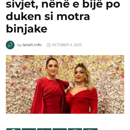
sivjet, nënë e bijë po
duken si motra
binjake
telalli.info
by
OCTOBER 4, 2025