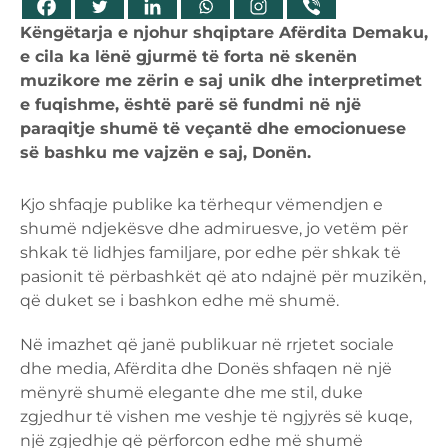
Këngëtarja e njohur shqiptare Afërdita Demaku,
e cila ka lënë gjurmë të forta në skenën
muzikore me zërin e saj unik dhe interpretimet
e fuqishme, është parë së fundmi në një
paraqitje shumë të veçantë dhe emocionuese
së bashku me vajzën e saj, Donën.
Kjo shfaqje publike ka tërhequr vëmendjen e
shumë ndjekësve dhe admiruesve, jo vetëm për
shkak të lidhjes familjare, por edhe për shkak të
pasionit të përbashkët që ato ndajnë për muzikën,
që duket se i bashkon edhe më shumë.
Në imazhet që janë publikuar në rrjetet sociale
dhe media, Afërdita dhe Donës shfaqen në një
mënyrë shumë elegante dhe me stil, duke
zgjedhur të vishen me veshje të ngjyrës së kuqe,
një zgjedhje që përforcon edhe më shumë