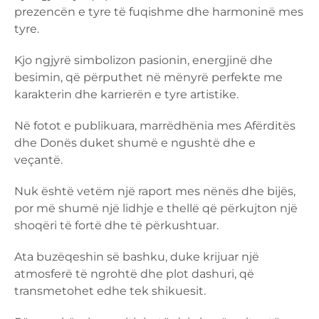
prezencën e tyre të fuqishme dhe harmoninë mes
tyre.
Kjo ngjyrë simbolizon pasionin, energjinë dhe
besimin, që përputhet në mënyrë perfekte me
karakterin dhe karrierën e tyre artistike.
Në fotot e publikuara, marrëdhënia mes Afërditës
dhe Donës duket shumë e ngushtë dhe e
veçantë.
Nuk është vetëm një raport mes nënës dhe bijës,
por më shumë një lidhje e thellë që përkujton një
shoqëri të fortë dhe të përkushtuar.
Ata buzëqeshin së bashku, duke krijuar një
atmosferë të ngrohtë dhe plot dashuri, që
transmetohet edhe tek shikuesit.