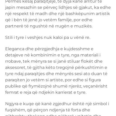
Përmes kësaj paraqitjeje, të dyja kanë arritur të
japin mesazhin se përveç lidhjes së gjakut, ka edhe
një respekt të madh dhe një bashkëpunim artistik
që i bën të jenë jo vetëm familje, por edhe
partnerë të ngushtë në rrugën e muzikës.
Stili i tyre i veshjes nuk kaloi pa u vënë re.
Eleganca dhe përzgjedhja e kujdesshme e
detajeve në kombinimin e tyre, nga materiali i
rrobave, tek mënyra se si janë stiluar flokët dhe
aksesoret, të gjitha këto tregojnë përkushtimin e
tyre ndaj paraqitjes dhe mënyrës sesi ato duan të
paraqiten jo vetëm si artiste, por edhe si figura
publike që frymëzojnë shumë njerëz, veçanërisht
femrat e reja që ndjekin karrierat e tyre.
Ngjyra e kuqe që kanë zgjedhur është një simbol i
fuqishëm, që përçon ndjenja të forta dhe