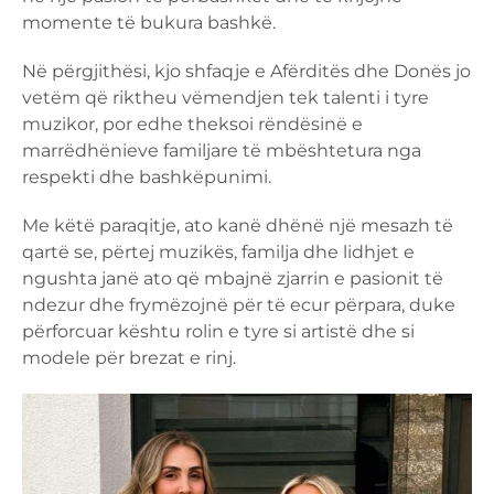
momente të bukura bashkë.
Në përgjithësi, kjo shfaqje e Afërditës dhe Donës jo
vetëm që riktheu vëmendjen tek talenti i tyre
muzikor, por edhe theksoi rëndësinë e
marrëdhënieve familjare të mbështetura nga
respekti dhe bashkëpunimi.
Me këtë paraqitje, ato kanë dhënë një mesazh të
qartë se, përtej muzikës, familja dhe lidhjet e
ngushta janë ato që mbajnë zjarrin e pasionit të
ndezur dhe frymëzojnë për të ecur përpara, duke
përforcuar kështu rolin e tyre si artistë dhe si
modele për brezat e rinj.