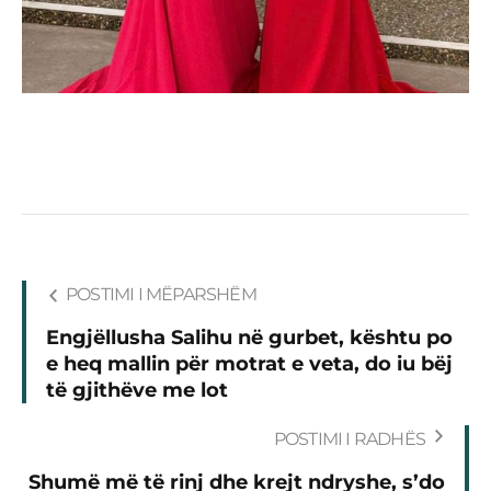
POSTIMI I MËPARSHËM
Engjëllusha Salihu në gurbet, kështu po
e heq mallin për motrat e veta, do iu bëj
të gjithëve me lot
POSTIMI I RADHËS
Shumë më të rinj dhe krejt ndryshe, s’do