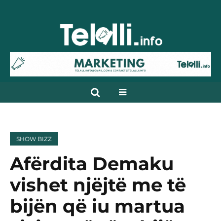
SHOW BIZZ
Afërdita Demaku
vishet njëjtë me të
bijën që iu martua