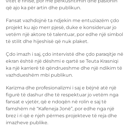
vitet e rinisë, por me përkushtimin dhe pasionin
që ajo ka për artin dhe publikun.
Fansat vazhdojnë ta ndjekin me entuziazëm çdo
projekt ku ajo merr pjesë, duke e konsideruar jo
vetëm një aktore të talentuar, por edhe një simbol
të stilit dhe hijeshisë që nuk plaket.
Çdo imazh i saj, çdo intervistë dhe çdo paraqitje në
ekran është një dëshmi e qartë se Teuta Krasniqi
ka një karrierë të qëndrueshme dhe një ndikim të
vazhdueshëm mbi publikun.
Karizma dhe profesionalizmi i saj e bëjnë atë një
figurë të dashur dhe të respektuar jo vetëm nga
fansat e vjetër, që e ndoqën në rolin e saj të
famshëm në “Kafeneja Jonë”, por edhe nga një
brez i ri që e njeh përmes projekteve të reja dhe
imazheve publike.