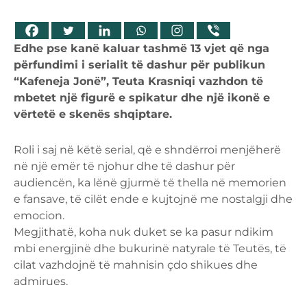
Edhe pse kanë kaluar tashmë 13 vjet që nga
përfundimi i serialit të dashur për publikun
“Kafeneja Jonë”, Teuta Krasniqi vazhdon të
mbetet një figurë e spikatur dhe një ikonë e
vërtetë e skenës shqiptare.
Roli i saj në këtë serial, që e shndërroi menjëherë
në një emër të njohur dhe të dashur për
audiencën, ka lënë gjurmë të thella në memorien
e fansave, të cilët ende e kujtojnë me nostalgji dhe
emocion.
Megjithatë, koha nuk duket se ka pasur ndikim
mbi energjinë dhe bukurinë natyrale të Teutës, të
cilat vazhdojnë të mahnisin çdo shikues dhe
admirues.