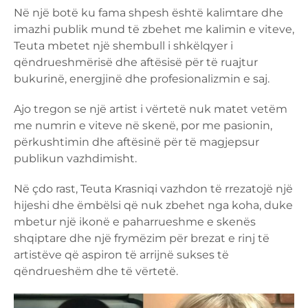
Në një botë ku fama shpesh është kalimtare dhe
imazhi publik mund të zbehet me kalimin e viteve,
Teuta mbetet një shembull i shkëlqyer i
qëndrueshmërisë dhe aftësisë për të ruajtur
bukurinë, energjinë dhe profesionalizmin e saj.
Ajo tregon se një artist i vërtetë nuk matet vetëm
me numrin e viteve në skenë, por me pasionin,
përkushtimin dhe aftësinë për të magjepsur
publikun vazhdimisht.
Në çdo rast, Teuta Krasniqi vazhdon të rrezatojë një
hijeshi dhe ëmbëlsi që nuk zbehet nga koha, duke
mbetur një ikonë e paharrueshme e skenës
shqiptare dhe një frymëzim për brezat e rinj të
artistëve që aspiron të arrijnë sukses të
qëndrueshëm dhe të vërtetë.