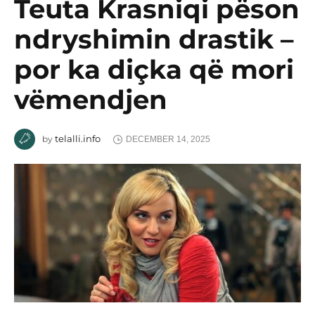
Teuta Krasniqi pëson
ndryshimin drastik –
por ka diçka që mori
vëmendjen
telalli.info
by
DECEMBER 14, 2025