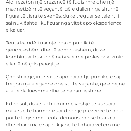
Ajo rrezaton një prezencë të fuqishme dhe një
magnetizëm të veçantë, që e dallon nga shumë
figura të tjera të skenës, duke treguar se talenti i
saj nuk është i kufizuar nga vitet apo eksperienca
e kaluar.
Teuta ka ndërtuar një imazh publik të
qëndrueshëm dhe të admirueshëm, duke
kombinuar bukurinë natyrale me profesionalizmin
e lartë në çdo paraqitje.
Çdo shfaqje, intervistë apo paraqitje publike e saj
tregon një elegancë dhe stil të veçantë, që e bëjnë
atë të dallueshme dhe të paharrueshme.
Edhe sot, duke u shfaqur me veshje të kuruara,
makeup të harmonizuar dhe një prezencë të qetë
por të fuqishme, Teuta demonstron se bukuria
dhe charisma e saj nuk janë të lidhura vetëm me