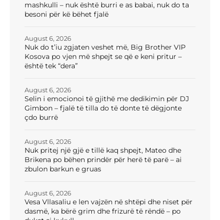
mashkulli – nuk është burri e as babai, nuk do ta
besoni për kë bëhet fjalë
August 6, 2026
Nuk do t’iu zgjaten veshet më, Big Brother VIP
Kosova po vjen më shpejt se që e keni pritur –
është tek “dera”
August 6, 2026
Selin i emocionoi të gjithë me dedikimin për DJ
Gimbon – fjalë të tilla do të donte të dëgjonte
çdo burrë
August 6, 2026
Nuk pritej një gjë e tillë kaq shpejt, Mateo dhe
Brikena po bëhen prindër për herë të parë – ai
zbulon barkun e gruas
August 6, 2026
Vesa Vllasaliu e len vajzën në shtëpi dhe niset për
dasmë, ka bërë grim dhe frizurë të rëndë – po