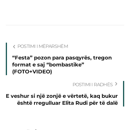
POSTIMI I MËPARSHËM
“Festa” pozon para pasqyrës, tregon
format e saj “bombastike”
(FOTO+VIDEO)
POSTIMI I RADHËS
E veshur si një zonjë e vërtetë, kaq bukur
është rregulluar Elita Rudi për të dalë