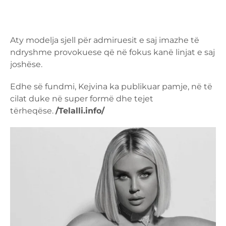
Aty modelja sjell për admiruesit e saj imazhe të
ndryshme provokuese që në fokus kanë linjat e saj
joshëse.
Edhe së fundmi, Kejvina ka publikuar pamje, në të
cilat duke në super formë dhe tejet
tërheqëse.
/Telalli.info/